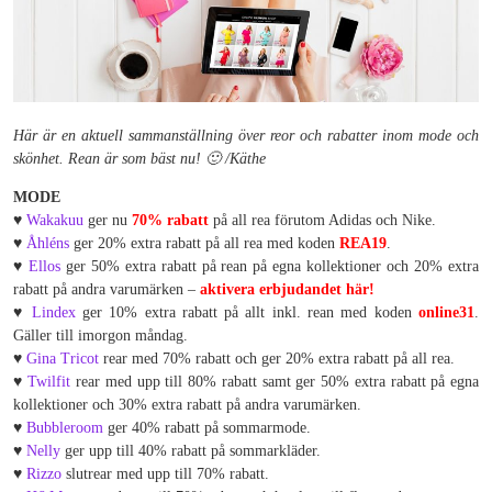
Här är en aktuell sammanställning över reor och rabatter inom mode och
skönhet. Rean är som bäst nu! 🙂 /Käthe
MODE
♥
Wakakuu
ger nu
70% rabatt
på all rea förutom Adidas och Nike.
♥
Åhléns
ger 20% extra rabatt på all rea med koden
REA19
.
♥
Ellos
ger 50% extra rabatt på rean på egna kollektioner och 20% extra
rabatt på andra varumärken –
aktivera erbjudandet här!
♥
Lindex
ger 10% extra rabatt på allt inkl. rean med koden
online31
.
Gäller till imorgon måndag.
♥
Gina Tricot
rear med 70% rabatt och ger 20% extra rabatt på all rea.
♥
Twilfit
rear med upp till 80% rabatt samt ger 50% extra rabatt på egna
kollektioner och 30% extra rabatt på andra varumärken.
♥
Bubbleroom
ger 40% rabatt på sommarmode.
♥
Nelly
ger upp till 40% rabatt på sommarkläder.
♥
Rizzo
slutrear med upp till 70% rabatt.