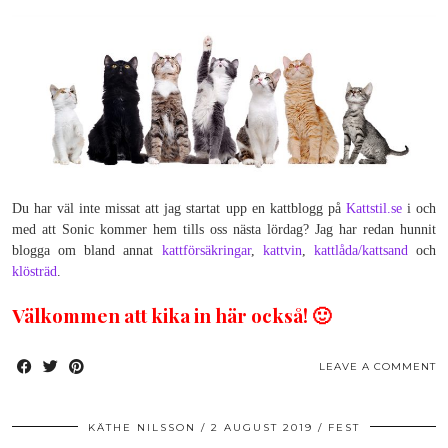
Du har väl inte missat att jag startat upp en kattblogg på
Kattstil.se
i och
med att Sonic kommer hem tills oss nästa lördag? Jag har redan hunnit
blogga om bland annat
kattförsäkringar
,
kattvin
,
kattlåda/kattsand
och
klösträd
.
Välkommen att kika in här också! 🙂
LEAVE A COMMENT
KÄTHE NILSSON
2 AUGUST 2019
FEST