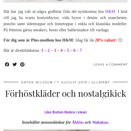
Här har jag valt ut några godbitar från det nyinkomna hos
H&M
. I höst
vill jag ha svarta kostymbyxor, vida byxor i denim och manchester,
poncho samt sidentoppar och linnetoppar i enkla och klassiska modeller.
På fötterna gärna sneakers, boots eller ballerinaskor till vardags.
För dig som är Plus-medlem hos H&M:
Idag får du
20% rabatt
! 🙂
Här är direktlänkarna:
1
–
2
–
3
–
4
–
5
–
6
–
7
LEAVE A COMMENT
KÄTHE NILSSON
7 AUGUST 2019
ALLMÄNT
Förhöstkläder och nostalgikick
Like Button Notice
view
(
)
Innehåller annonslänkar för
Åhléns
och
Wakakuu
.