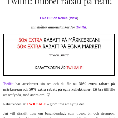
Twilfit: Dubbel rabatt på rean!
Like Button Notice
view
(
)
Innehåller annonslänkar för
Twilfit
.
Twilfit
har accelererat sin rea och du får nu
30% extra rabatt på
märkesrean
och
50% extra rabatt på egna kollektioner
. Ett bra tillfälle
att reafynda, med andra ord. 🙂
Rabattkoden är
TWILSALE
– glöm inte att nyttja den!
Jag vill särskilt tipsa om basunderplagg som trosor, bh och strumpor.