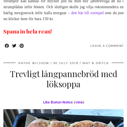
Strumpor kan kännas för mycket just nu men blir jättetrevliga att ha i
strumplådan inför hösten. Och slutligen skulle jag vilja rekommendera en
härlig morgonrock inför kalla morgnar –
den här till exempel
som du just
nu klicker hem för bara 150 kr.
Spana in hela rean!
LEAVE A COMMENT
KÄTHE NILSSON
30 JULY 2019
MAT & DRYCK
Trevligt långpannebröd med
löksoppa
Like Button Notice
view
(
)