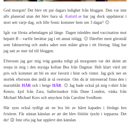
God morgon! Det blev ett par dagars ledighet från bloggen. Den var inte
alls planerad utan det blev bara så.
Kattstil.se
har jag dock uppdaterat i
stort sett varje dag, och lille Sonic kommer hem om 3 dagar! 🙂
Igår var första arbetsdagen på länge. Dagen inleddes med vaccination mot
hepatit B – varför berättar jag i ett annat inlägg. 🙂 Därefter mest göromål
som fakturering och andra saker som måste göras i ett företag. Idag har
jag satt av mer tid till bloggen.
Eftersom jag gav mig iväg ganska tidigt på morgonen var det skönt att
svepa in mig i den mysiga koftan Bea från Dagmar. Helt klart värd sitt
pris och kommer att bli en stor favorit i höst och vinter. Jag gick ner en
storlek eftersom den ändå är så oversize. Om du är intresserad finns den i
marinblått
HÄR
och i beige
HÄR
. 🙂 Jag hade också på mig t-shirt från
Kenzo, kjol från Zara, ballerinaskor från Dune London, väska från
Michael Michael Kors och smycken från Caroline Svedbom.
Här syns också tydligt att en bra bit av håret kapades i lördags hos
frisören. Får nästan känslan av att det blev föööör tjockt i topparna. Det
du! 😉 Inte ofta jag har upplevt den känslan.