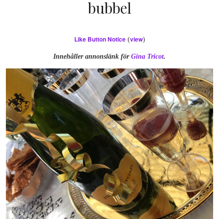
bubbel
Like Button Notice
view
(
)
Innehåller annonslänk för
Gina Tricot
.