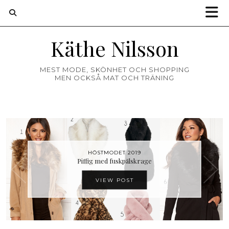
Käthe Nilsson
MEST MODE, SKÖNHET OCH SHOPPING
MEN OCKSÅ MAT OCH TRÄNING
HÖSTMODET 2019
HÖSTMODET 2019
Min kära gamla jacka från Barbour
Piffig med fuskpälskrage
VIEW POST
VIEW POST