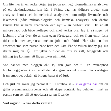
Om lite mer än en vecka börjar jag jobba som leg. biomedicinsk analytiker
på ett sjukhuslaboratorium här i Skåne. Jag har tidigare arbetat som
analytisk kemist och biomedicinsk analytiker inom miljö, livsmedel och
läkemedel (både mikrobiologiska och kemiska analyser), och därför
kändes klinisk kemi spännande och nytt – en perfekt start! Det är ett
mindre labb och både kollegor och chef verkar bra. Jag är så sugen på
labbmiljö efter över tio år som egen företagare, och ser fram emot fasta
tider och mer avgränsat mellan jobb och fritid. Har fått ett bra
arbetsschema som passar både barn och katt. Får se vilken hobby jag ska
skaffa mig nu. 😉 Troligtvis blir det en mix av katt, bloggande och
träning jag kommer att lägga fokus på i höst.
Vad händer med bloggen då? Jo, den görs om till en avslappnad
hobbyblogg utan krav på att den ska generera inkomster. Ser verkligen
fram emot det också, att blogga baserat på lust.
Och just nu söker jag personal till Hittabox.se –
kika gärna här
om du
gillar prenumerationsboxar och att skapa content. Jag behöver minst en
person som ser till att uppdatera sajten löpande.
Vad säger du – var detta väntat?