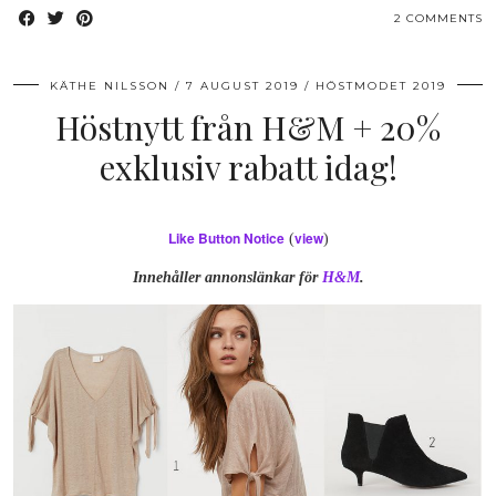
2 COMMENTS
KÄTHE NILSSON
7 AUGUST 2019
HÖSTMODET 2019
Höstnytt från H&M + 20%
exklusiv rabatt idag!
Like Button Notice
view
(
)
Innehåller annonslänkar för
H&M
.