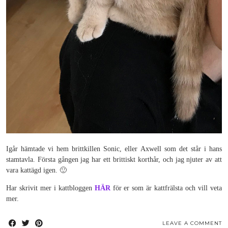
Igår hämtade vi hem brittkillen Sonic, eller Axwell som det står i hans
stamtavla. Första gången jag har ett brittiskt korthår, och jag njuter av att
vara kattägd igen. 🙂
Har skrivit mer i kattbloggen
HÄR
för er som är kattfrälsta och vill veta
mer.
LEAVE A COMMENT