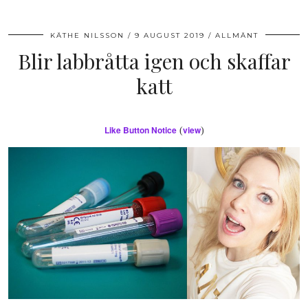
KÄTHE NILSSON
9 AUGUST 2019
ALLMÄNT
Blir labbråtta igen och skaffar
katt
Like Button Notice
view
(
)