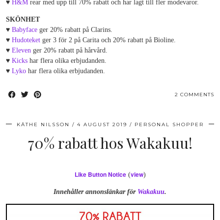
♥
H&M
rear med upp till 70% rabatt och har lagt till fler modevaror.
SKÖNHET
♥
Babyface
ger 20% rabatt på Clarins.
♥
Hudoteket
ger 3 för 2 på Carita och 20% rabatt på Bioline.
♥
Eleven
ger 20% rabatt på hårvård.
♥
Kicks
har flera olika erbjudanden.
♥
Lyko
har flera olika erbjudanden.
2 COMMENTS
KÄTHE NILSSON
4 AUGUST 2019
PERSONAL SHOPPER
70% rabatt hos Wakakuu!
Like Button Notice
view
(
)
Innehåller annonslänkar för
Wakakuu
.