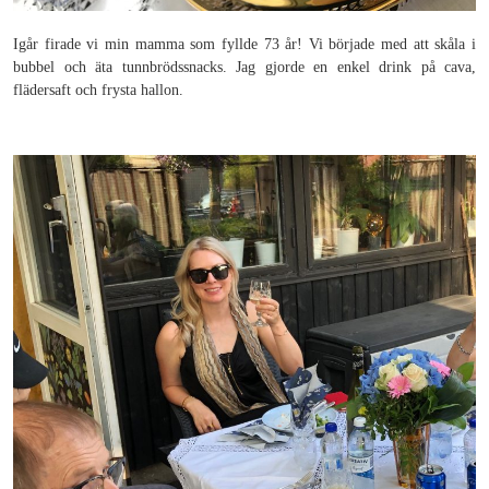
Igår firade vi min mamma som fyllde 73 år! Vi började med att skåla i
bubbel och äta tunnbrödssnacks. Jag gjorde en enkel drink på cava,
flädersaft och frysta hallon.