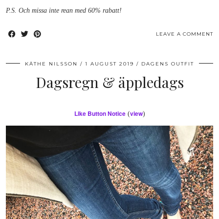
P.S. Och missa inte rean med 60% rabatt!
LEAVE A COMMENT
KÄTHE NILSSON
1 AUGUST 2019
DAGENS OUTFIT
Dagsregn & äppledags
Like Button Notice
view
(
)