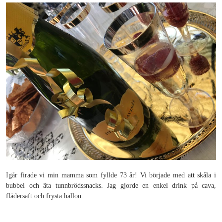
Igår firade vi min mamma som fyllde 73 år! Vi började med att skåla i
bubbel och äta tunnbrödssnacks. Jag gjorde en enkel drink på cava,
flädersaft och frysta hallon.