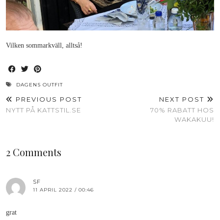
Vilken sommarkväll, alltså!
DAGENS OUTFIT
PREVIOUS POST
NEXT POST
NYTT PÅ KATTSTIL.SE
70% RABATT HOS
WAKAKUU!
2 Comments
SF
11 APRIL 2022 / 00:46
grat