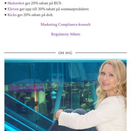
♥
Hudoteket
ger 20% rabatt på BUS.
♥
Eleven
ger upp till 30% rabatt på sommarprodukter.
♥
Kicks
ger 20% rabatt på doft.
Marketing Compliance-konsult
Regulatory Affairs
OM MIG