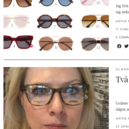
Jag fick
tag seda
KÄTHE 
11 JUNE
2 COM
GLAS
Två
Grämer 
någon a
KÄTHE 
27 APRI