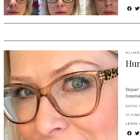
ALLMÄ
Hur
Hejsan! 
frenetis
KÄTHE 
13 JUNE
LEAVE