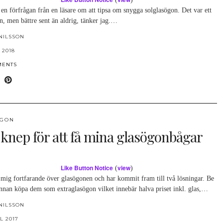
 en förfrågan från en läsare om att tipsa om snygga solglasögon. Det var ett
n, men bättre sent än aldrig, tänker jag.…
NILSSON
 2018
MENTS
ÖGON
 knep för att få mina glasögonbågar
Like Button Notice
view
(
)
mig fortfarande över glasögonen och har kommit fram till två lösningar. Be
nnan köpa dem som extraglasögon vilket innebär halva priset inkl. glas,…
NILSSON
L 2017