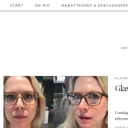
START
OM MIG
RABATTKODER & ERBJUDANDEN
ME
GLAS
Gla
I onsda
eftersom
KÄTHE 