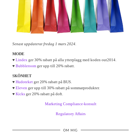
Senast uppdaterat fredag 1 mars 2024.
MODE
♥
Lindex
ger 30% rabatt på alla ytterplagg med koden out2014.
♥
Bubbleroom
ger upp till 20% rabatt.
SKÖNHET
♥
Hudoteket
ger 20% rabatt på BUS.
♥
Eleven
ger upp till 30% rabatt på sommarprodukter.
♥
Kicks
ger 20% rabatt på doft.
Marketing Compliance-konsult
Regulatory Affairs
OM MIG