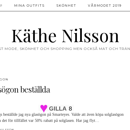
!
MINA OUTFITS
SKÖNHET
VÅRMODET 2019
Käthe Nilsson
ST MODE, SKÖNHET OCH SHOPPING MEN OCKSÅ MAT OCH TRÄN
ÖGON
sögon beställda
GILLA
8
gs beställde jag nya glasögon på Smarteyes. Valde att även köpa solglasögon
 det för tillfället var 50% rabatt på solglasen. Har jag flyt…
NILSSON