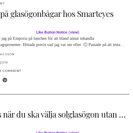
NT
t på glasögonbågar hos Smarteyes
Like Button Notice
view
(
)
r jag på Emporia på lunchen för att bland annat inhandla
agspresenter. Hittade precis vad jag var ute efter. 🙂 Passade på att testa…
NILSSON
2019
 A COMMENT
s när du ska välja solglasögon utan …
Like Button Notice
view
(
)