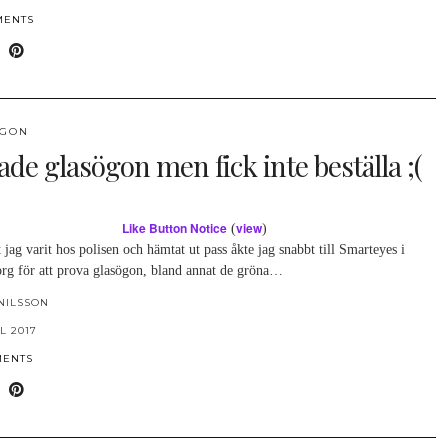
MENTS
ÖGON
ade glasögon men fick inte beställa ;(
Like Button Notice
view
(
)
t jag varit hos polisen och hämtat ut pass åkte jag snabbt till Smarteyes i
org för att prova glasögon, bland annat de gröna…
NILSSON
L 2017
MENTS