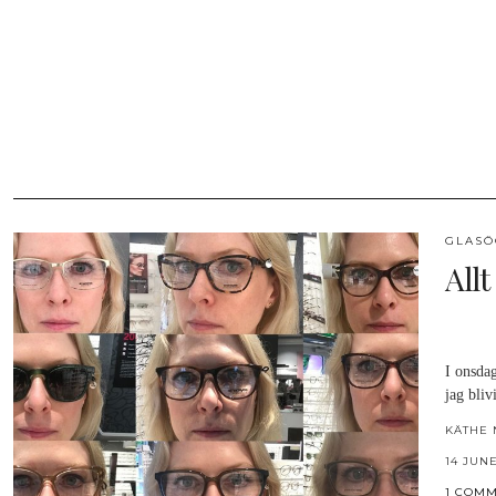
GLAS
All
I onsdag
jag bli
KÄTHE 
14 JUNE
1 COM