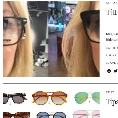
ALLMÄ
Tit
Idag va
födelsed
KÄTHE 
5 JUNE 
LEAVE
FEST
Tip