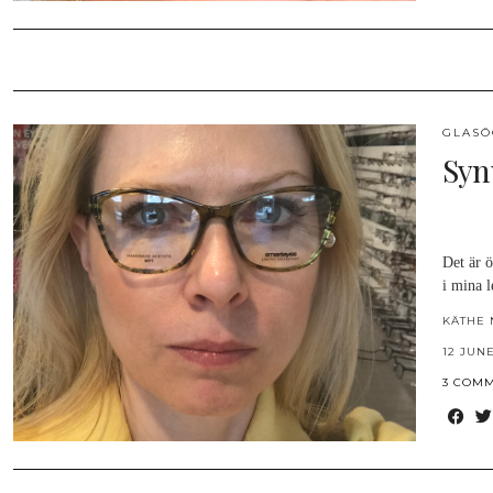
GLAS
Syn
Det är ö
i mina 
KÄTHE 
12 JUNE
3 COM