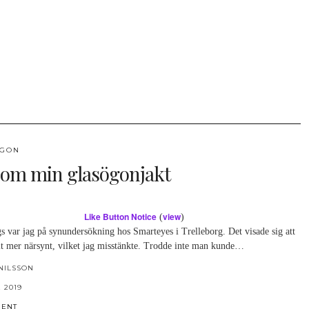
ÖGON
t om min glasögonjakt
Like Button Notice
view
(
)
s var jag på synundersökning hos Smarteyes i Trelleborg. Det visade sig att
vit mer närsynt, vilket jag misstänkte. Trodde inte man kunde…
NILSSON
 2019
MENT