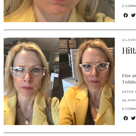
2 COM
GLAS
Hitt
Efter at
Trelleb
KÄTHE 
26 APRI
3 COM