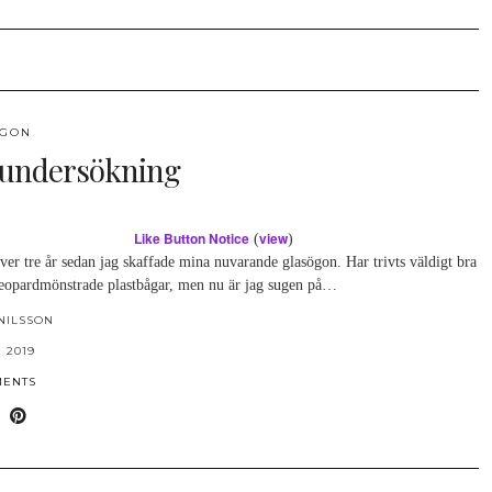
ÖGON
undersökning
Like Button Notice
view
(
)
ver tre år sedan jag skaffade mina nuvarande glasögon. Har trivts väldigt bra
leopardmönstrade plastbågar, men nu är jag sugen på…
NILSSON
 2019
MENTS