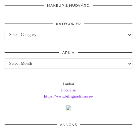
MAKEUP & HUDVÅRD:
KATEGORIER
Kategorier
ARKIV
Arkiv
Länkar
Lotsia.se
https://www.billigarelinser.se/
ANNONS