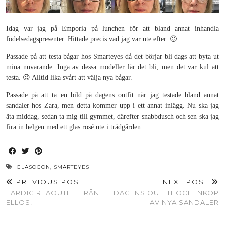
Idag var jag på Emporia på lunchen för att bland annat inhandla
födelsedagspresenter. Hittade precis vad jag var ute efter. 🙂
Passade på att testa bågar hos Smarteyes då det börjar bli dags att byta ut
mina nuvarande. Inga av dessa modeller lär det bli, men det var kul att
testa. 😉 Alltid lika svårt att välja nya bågar.
Passade på att ta en bild på dagens outfit när jag testade bland annat
sandaler hos Zara, men detta kommer upp i ett annat inlägg. Nu ska jag
äta middag, sedan ta mig till gymmet, därefter snabbdusch och sen ska jag
fira in helgen med ett glas rosé ute i trädgården.
GLASÖGON
,
SMARTEYES
PREVIOUS POST
NEXT POST
FÄRDIG REAOUTFIT FRÅN
DAGENS OUTFIT OCH INKÖP
ELLOS!
AV NYA SANDALER