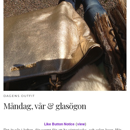
DAGENS OUTFIT
Måndag, vår & glasögon
Like Button Notice
view
(
)