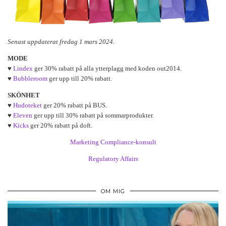
Senast uppdaterat fredag 1 mars 2024.
MODE
♥
Lindex
ger 30% rabatt på alla ytterplagg med koden out2014.
♥
Bubbleroom
ger upp till 20% rabatt.
SKÖNHET
♥
Hudoteket
ger 20% rabatt på BUS.
♥
Eleven
ger upp till 30% rabatt på sommarprodukter.
♥
Kicks
ger 20% rabatt på doft.
Marketing Compliance-konsult
Regulatory Affairs
OM MIG