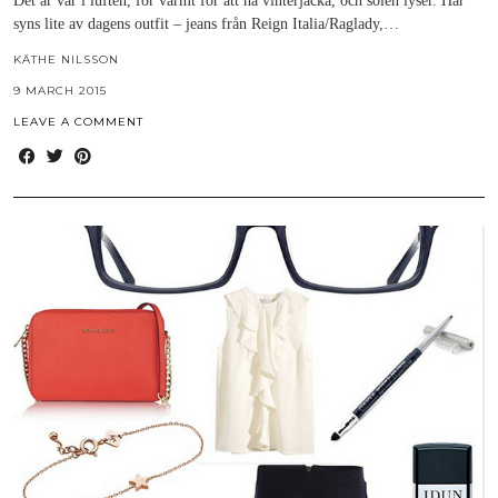
Det är vår i luften, för varmt för att ha vinterjacka, och solen lyser. Här
syns lite av dagens outfit – jeans från Reign Italia/Raglady,…
KÄTHE NILSSON
9 MARCH 2015
LEAVE A COMMENT