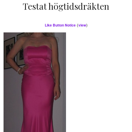
Testat högtidsdräkten
Like Button Notice
view
(
)