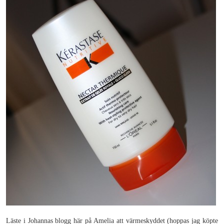
Läste i Johannas blogg här på Amelia att värmeskyddet (hoppas jag köpte