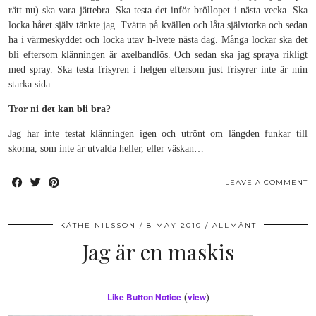
rätt nu) ska vara jättebra. Ska testa det inför bröllopet i nästa vecka. Ska
locka håret själv tänkte jag. Tvätta på kvällen och låta självtorka och sedan
ha i värmeskyddet och locka utav h-lvete nästa dag. Många lockar ska det
bli eftersom klänningen är axelbandlös. Och sedan ska jag spraya rikligt
med spray. Ska testa frisyren i helgen eftersom just frisyrer inte är min
starka sida.
Tror ni det kan bli bra?
Jag har inte testat klänningen igen och utrönt om längden funkar till
skorna, som inte är utvalda heller, eller väskan…
LEAVE A COMMENT
KÄTHE NILSSON
8 MAY 2010
ALLMÄNT
Jag är en maskis
Like Button Notice
view
(
)