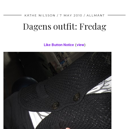
KÄTHE NILSSON
7 MAY 2010
ALLMÄNT
Dagens outfit: Fredag
Like Button Notice
view
(
)