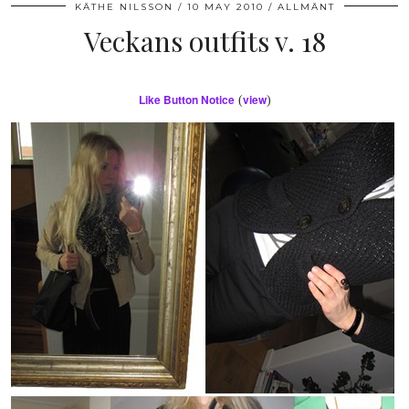
KÄTHE NILSSON
10 MAY 2010
ALLMÄNT
Veckans outfits v. 18
Like Button Notice
view
(
)