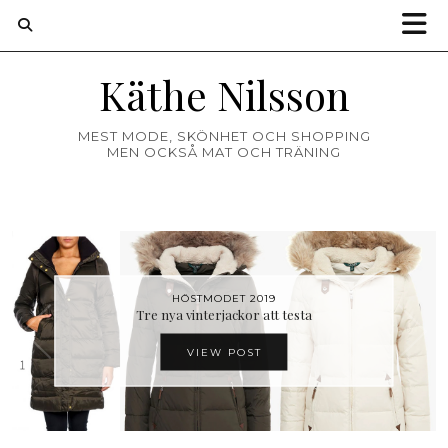
Käthe Nilsson
MEST MODE, SKÖNHET OCH SHOPPING
MEN OCKSÅ MAT OCH TRÄNING
HÖSTMODET 2019
HÖSTMODET 2019
Tre nya vinterjackor att testa
Test av jackor från Barbour
VIEW POST
VIEW POST