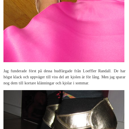
Jag funderade först på dessa hudfärgade från Loeffler Randall. De har
högst klack och uppväger till viss del att kjolen är för lång. Men jag sparar
nog dem till kortare klänningar och kjolar i sommar.