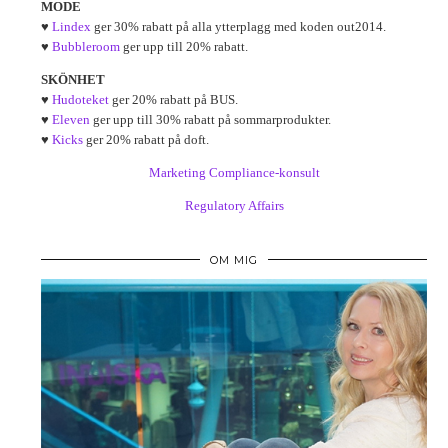
MODE
♥
Lindex
ger 30% rabatt på alla ytterplagg med koden out2014.
♥
Bubbleroom
ger upp till 20% rabatt.
SKÖNHET
♥
Hudoteket
ger 20% rabatt på BUS.
♥
Eleven
ger upp till 30% rabatt på sommarprodukter.
♥
Kicks
ger 20% rabatt på doft.
Marketing Compliance-konsult
Regulatory Affairs
OM MIG