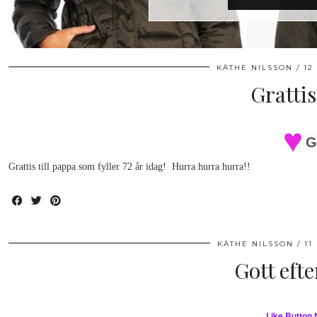
KÄTHE NILSSON
12
Grattis
G
Grattis till pappa som fyller 72 år idag! Hurra hurra hurra!!
KÄTHE NILSSON
11
Gott efte
Like Button 