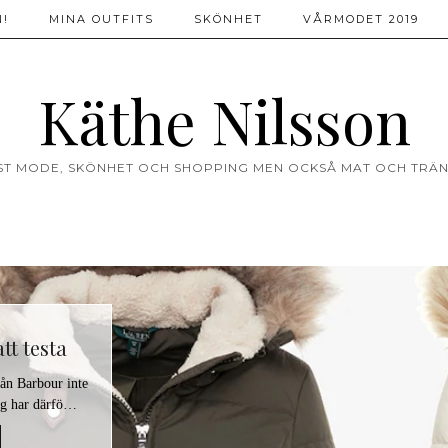
!
MINA OUTFITS
SKÖNHET
VÅRMODET 2019
Käthe Nilsson
ST MODE, SKÖNHET OCH SHOPPING MEN OCKSÅ MAT OCH TRÄN
tt testa
rån Barbour inte
Jag har därfö…