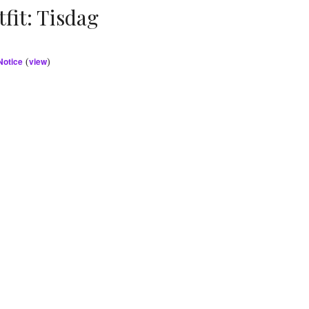
fit: Tisdag
Notice
view
(
)