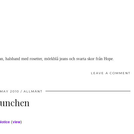
an, halsband med rosetter, mörkblå jeans och svarta skor från Hope.
LEAVE A COMMENT
 MAY 2010
ALLMÄNT
lunchen
Notice
view
(
)