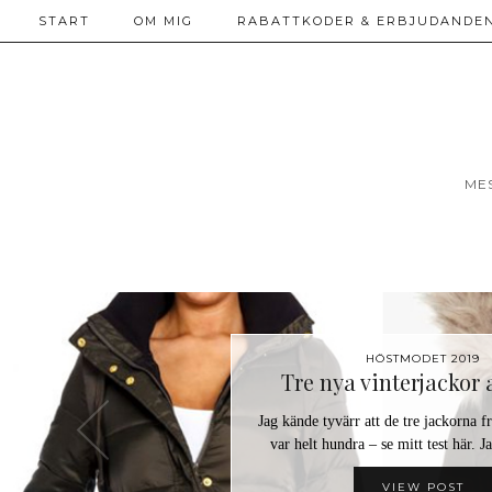
START
OM MIG
RABATTKODER & ERBJUDANDEN
ME
HÖSTMODET 2019
Tre nya vinterjackor a
Jag kände tyvärr att de tre jackorna f
var helt hundra – se mitt test här. 
VIEW POST