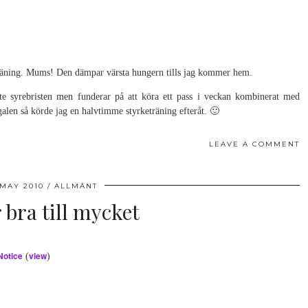
r träning. Mums! Den dämpar värsta hungern tills jag kommer hem.
nte syrebristen men funderar på att köra ett pass i veckan kombinerat med
galen så körde jag en halvtimme styrketräning efteråt. 🙂
LEAVE A COMMENT
 MAY 2010
ALLMÄNT
bra till mycket
Notice
view
(
)