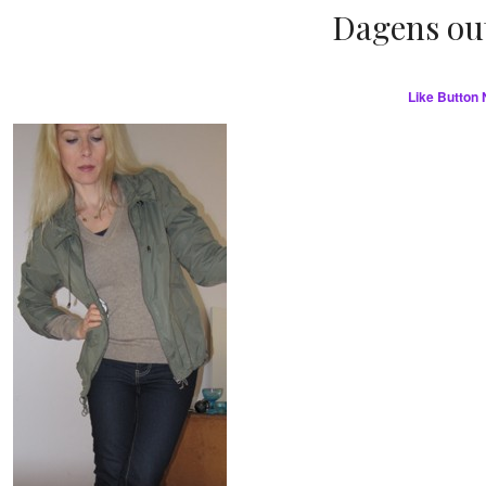
Dagens out
Like Button 