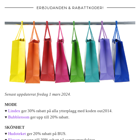
ERBJUDANDEN & RABATTKODER!
Senast uppdaterat fredag 1 mars 2024.
MODE
♥
Lindex
ger 30% rabatt på alla ytterplagg med koden out2014.
♥
Bubbleroom
ger upp till 20% rabatt.
SKÖNHET
♥
Hudoteket
ger 20% rabatt på BUS.
♥
Eleven
ger upp till 30% rabatt på sommarprodukter.