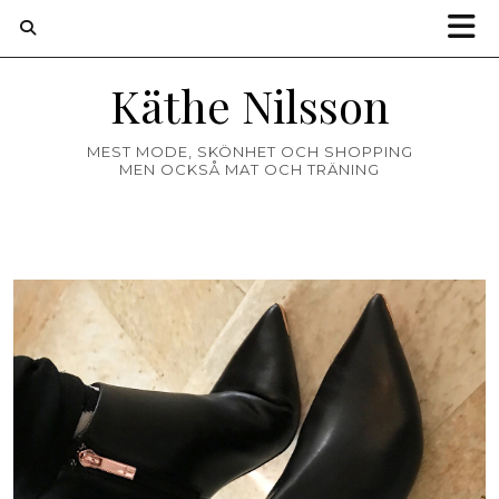
Käthe Nilsson
MEST MODE, SKÖNHET OCH SHOPPING
MEN OCKSÅ MAT OCH TRÄNING