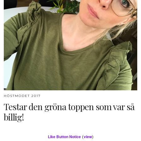
HÖSTMODET 2017
Testar den gröna toppen som var så
billig!
Like Button Notice
view
(
)