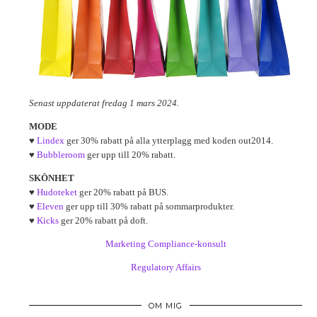
Senast uppdaterat fredag 1 mars 2024.
MODE
♥
Lindex
ger 30% rabatt på alla ytterplagg med koden out2014.
♥
Bubbleroom
ger upp till 20% rabatt.
SKÖNHET
♥
Hudoteket
ger 20% rabatt på BUS.
♥
Eleven
ger upp till 30% rabatt på sommarprodukter.
♥
Kicks
ger 20% rabatt på doft.
Marketing Compliance-konsult
Regulatory Affairs
OM MIG