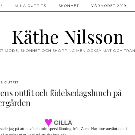
!
MINA OUTFITS
SKÖNHET
VÅRMODET 2019
Käthe Nilsson
ST MODE, SKÖNHET OCH SHOPPING MEN OCKSÅ MAT OCH TRÄN
S OUTFIT
ens outfit och födelsedagslunch på
ergården
GILLA
sade jag på att använda min spetsklänning från Zara. Har inte använt den i