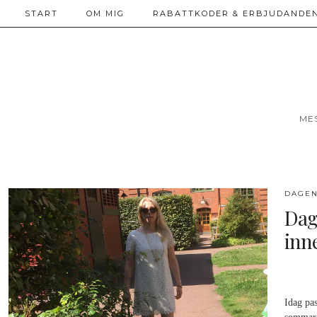
START
OM MIG
RABATTKODER & ERBJUDANDEN
ME
DAGEN
Dag
inn
Idag pas