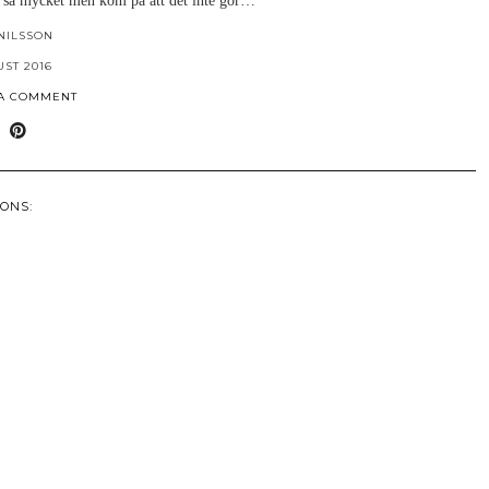
så mycket men kom på att det inte gör…
NILSSON
UST 2016
 A COMMENT
ONS: