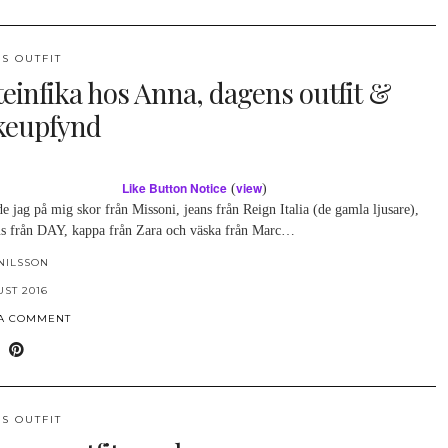
S OUTFIT
teinfika hos Anna, dagens outfit &
eupfynd
Like Button Notice
view
(
)
e jag på mig skor från Missoni, jeans från Reign Italia (de gamla ljusare),
us från DAY, kappa från Zara och väska från Marc…
NILSSON
UST 2016
 A COMMENT
S OUTFIT