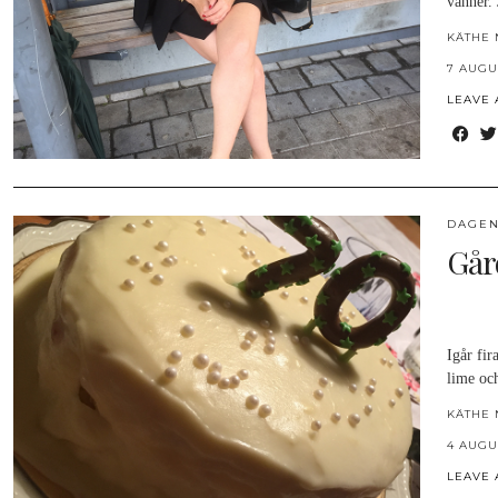
vänner.
KÄTHE 
7 AUGU
LEAVE
DAGEN
Går
Igår fi
lime oc
KÄTHE 
4 AUGU
LEAVE