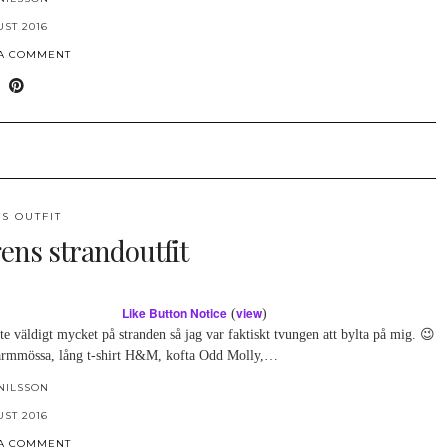
UST 2016
 A COMMENT
S OUTFIT
ens strandoutfit
Like Button Notice
view
(
)
te väldigt mycket på stranden så jag var faktiskt tvungen att bylta på mig. 😉
rmmössa, lång t-shirt H&M, kofta Odd Molly,…
NILSSON
UST 2016
 A COMMENT