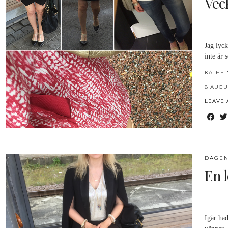
Veck
Jag lyck
inte är 
KÄTHE 
8 AUGU
LEAVE
DAGEN
En 
Igår had