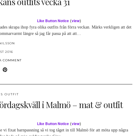
ans outfits vecka 31
Like Button Notice
view
(
)
ades skrapa ihop fyra olika outfits från förra veckan. Märks verkligen att det
sommarvarmt längre så jag får passa på att att…
NILSSON
ST 2016
 A COMMENT
S OUTFIT
lördagskväll i Malmö – mat & outfit
Like Button Notice
view
(
)
e vi fixat barnpassning så vi tog tåget in till Malmö för att möta upp några