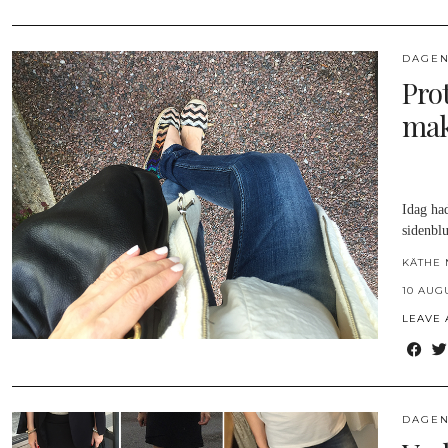
DAGEN
Pro
mak
Idag had
sidenbl
KÄTHE 
10 AUG
LEAVE
DAGEN