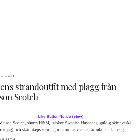
S OUTFIT
ens strandoutfit med plagg från
son Scotch
Like Button Notice
view
(
)
 Maison Scotch, shorts H&M, träskor Swedish Hasbeens, guldig skinnväska
(tror jag) och skärmkeps som jag inte minns var den är inköpt. Har nog…
NILSSON