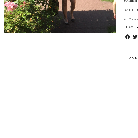
sommar 
KÄTHE 
21 AUG
LEAVE
ANN