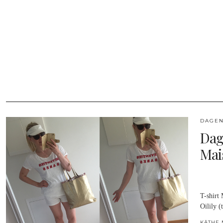
DAGEN
Dag
Mai
T-shirt
Oilily 
KÄTHE 