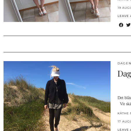
19 AUG
LEAVE
DAGEN
Dag
Det blås
Vit skä
KÄTHE 
17 AUG
LEAVE