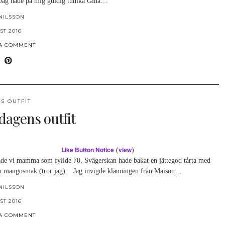
 Jag hade på mig guldig tunika Gina…
NILSSON
ST 2016
 A COMMENT
S OUTFIT
dagens outfit
Like Button Notice
view
(
)
rade vi mamma som fyllde 70. Svägerskan hade bakat en jättegod tårta med
h mangosmak (tror jag). Jag invigde klänningen från Maison…
NILSSON
ST 2016
 A COMMENT