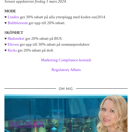
Senast uppdaterat fredag 1 mars 2024.
MODE
♥
Lindex
ger 30% rabatt på alla ytterplagg med koden out2014.
♥
Bubbleroom
ger upp till 20% rabatt.
SKÖNHET
♥
Hudoteket
ger 20% rabatt på BUS.
♥
Eleven
ger upp till 30% rabatt på sommarprodukter.
♥
Kicks
ger 20% rabatt på doft.
Marketing Compliance-konsult
Regulatory Affairs
OM MIG