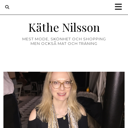
Käthe Nilsson
MEST MODE, SKÖNHET OCH SHOPPING
MEN OCKSÅ MAT OCH TRÄNING