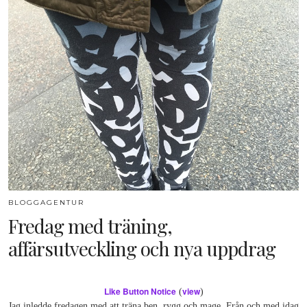
BLOGGAGENTUR
Fredag med träning,
affärsutveckling och nya uppdrag
Like Button Notice
view
(
)
Jag inledde fredagen med att träna ben, rygg och mage. Från och med idag