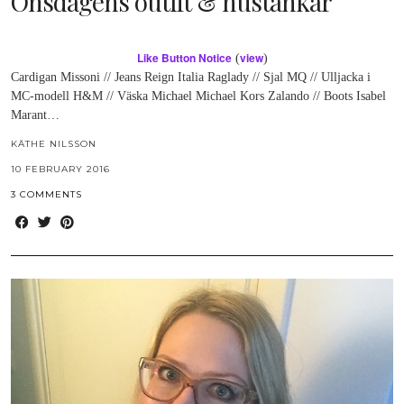
Onsdagens outfit & hustankar
Like Button Notice
view
(
)
Cardigan Missoni // Jeans Reign Italia Raglady // Sjal MQ // Ulljacka i
MC-modell H&M // Väska Michael Michael Kors Zalando // Boots Isabel
Marant…
KÄTHE NILSSON
10 FEBRUARY 2016
3 COMMENTS