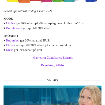
Senast uppdaterat fredag 1 mars 2024.
MODE
♥
Lindex
ger 30% rabatt på alla ytterplagg med koden out2014.
♥
Bubbleroom
ger upp till 20% rabatt.
SKÖNHET
♥
Hudoteket
ger 20% rabatt på BUS.
♥
Eleven
ger upp till 30% rabatt på sommarprodukter.
♥
Kicks
ger 20% rabatt på doft.
Marketing Compliance-konsult
Regulatory Affairs
OM MIG