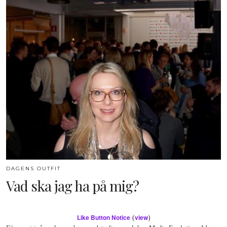
DAGENS OUTFIT
Vad ska jag ha på mig?
Like Button Notice
view
(
)