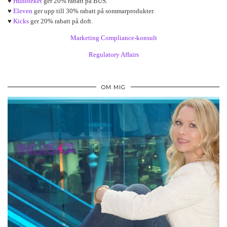
♥
Hudoteket
ger 20% rabatt på BUS.
♥
Eleven
ger upp till 30% rabatt på sommarprodukter.
♥
Kicks
ger 20% rabatt på doft.
Marketing Compliance-konsult
Regulatory Affairs
OM MIG