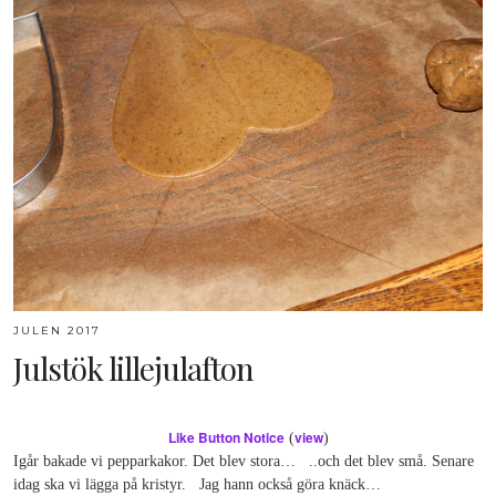
JULEN 2017
Julstök lillejulafton
Like Button Notice
view
(
)
Igår bakade vi pepparkakor. Det blev stora… ..och det blev små. Senare
idag ska vi lägga på kristyr. Jag hann också göra knäck…