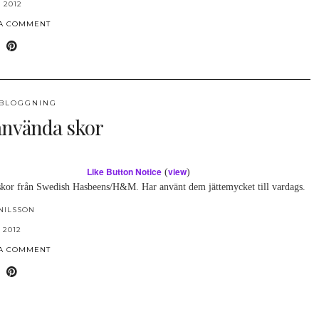
 2012
 A COMMENT
BLOGGNING
använda skor
Like Button Notice
view
(
)
äskor från Swedish Hasbeens/H&M. Har använt dem jättemycket till vardags.
NILSSON
 2012
 A COMMENT