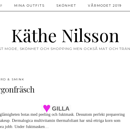
!
MINA OUTFITS
SKÖNHET
VÅRMODET 2019
Käthe Nilsson
ST MODE, SKÖNHET OCH SHOPPING MEN OCKSÅ MAT OCH TRÄN
RD & SMINK
gonfräsch
GILLA
låmigheten botas med peeling och fuktmask. Dessutom perfekt preparering
akeup. Dermalogica multivitamin thermafoliant har små ettriga korn som
 bra jobb. Under fuktmasken…