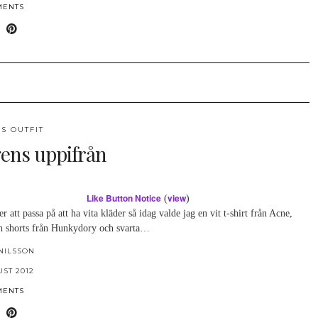
MENTS
S OUTFIT
ens uppifrån
Like Button Notice
view
(
)
er att passa på att ha vita kläder så idag valde jag en vit t-shirt från Acne,
ch shorts från Hunkydory och svarta…
NILSSON
UST 2012
MENTS