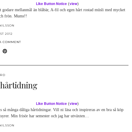
Like Button Notice
view
(
)
et godare mellanmål än blåbär, A-fil och egen hårt rostad müsli med mycket
och frön. Mums!!
NILSSON
ST 2012
 A COMMENT
ÅRD
 hårtidning
Like Button Notice
view
(
)
s så många dåliga hårtidningar. Vill ni läsa och inspireras av en bra så köp
isyrer. Min frisör har semester och jag har utväxten…
NILSSON