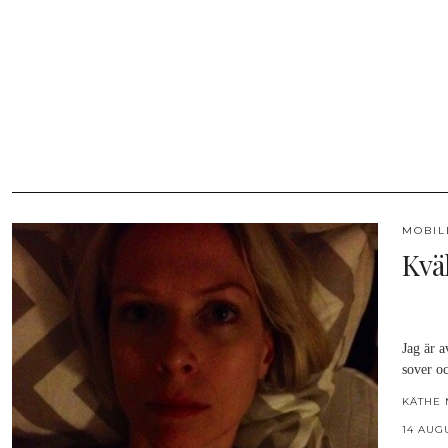
MOBIL
Kväl
Jag är a
sover oc
KÄTHE 
14 AUG