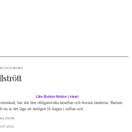
BLOGGNING
lstrött
Like Button Notice
view
(
)
vsminkad, har ätit den obligatoriska kesellan och borstat tänderna. Barnen
h nu är det läge att äntligen få slappa i soffan och…
NILSSON
UST 2012