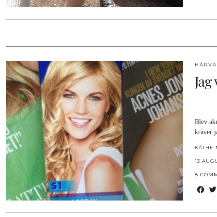
HÅRV
Jag
Blev aku
kräver 
KÄTHE 
13 AUG
8 COM