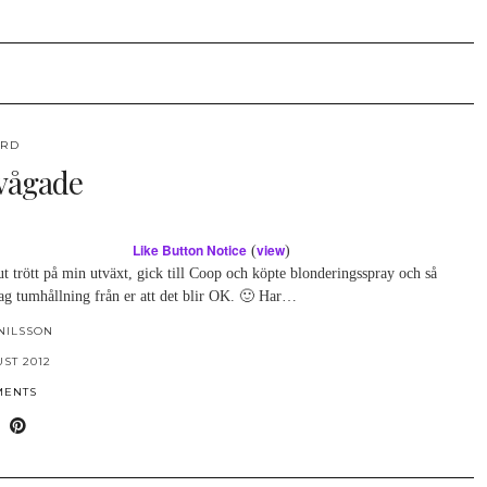
ÅRD
 vågade
Like Button Notice
view
(
)
t trött på min utväxt, gick till Coop och köpte blonderingsspray och så
jag tumhållning från er att det blir OK. 🙂 Har…
NILSSON
UST 2012
MENTS