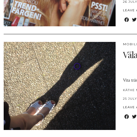
26 JULY
LEAVE
MOBIL
Väl
Vita tr
KÄTHE 
25 JULY
LEAVE