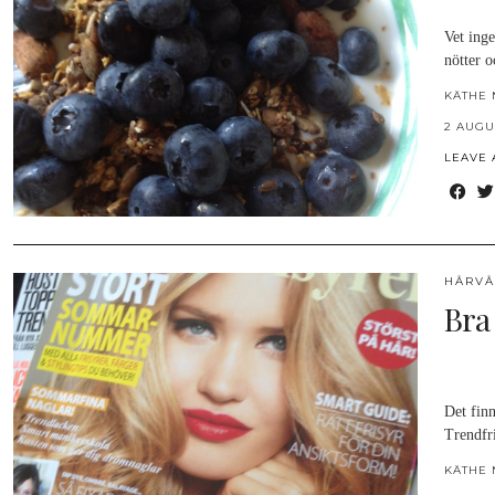
Vet ing
nötter 
KÄTHE 
2 AUGU
LEAVE
HÅRV
Bra
Det finn
Trendfr
KÄTHE 