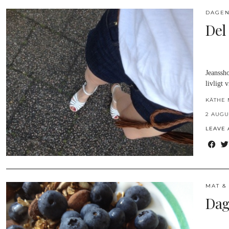
DAGEN
Del
Jeanssho
livligt 
KÄTHE 
2 AUGU
LEAVE
MAT &
Dag