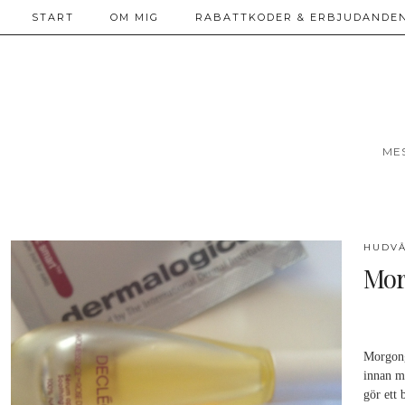
START
OM MIG
RABATTKODER & ERBJUDANDEN
ME
HUDVÅ
Mor
Morgong
innan m
gör ett