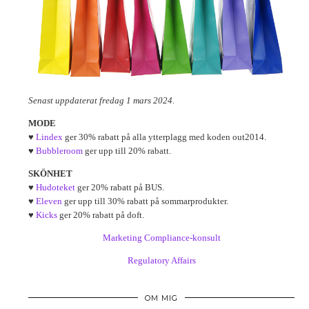
Senast uppdaterat fredag 1 mars 2024.
MODE
♥
Lindex
ger 30% rabatt på alla ytterplagg med koden out2014.
♥
Bubbleroom
ger upp till 20% rabatt.
SKÖNHET
♥
Hudoteket
ger 20% rabatt på BUS.
♥
Eleven
ger upp till 30% rabatt på sommarprodukter.
♥
Kicks
ger 20% rabatt på doft.
Marketing Compliance-konsult
Regulatory Affairs
OM MIG