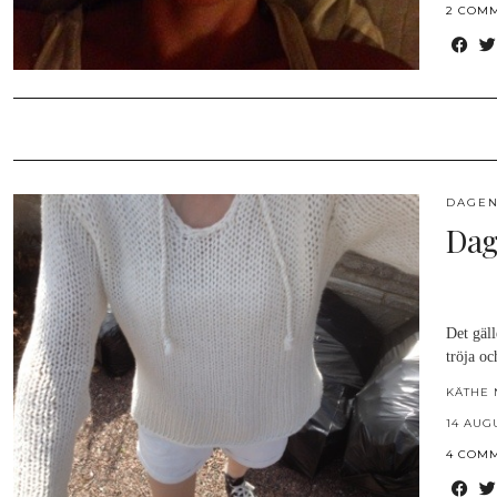
2 COM
DAGEN
Dag
Det gäll
tröja o
KÄTHE 
14 AUG
4 COM