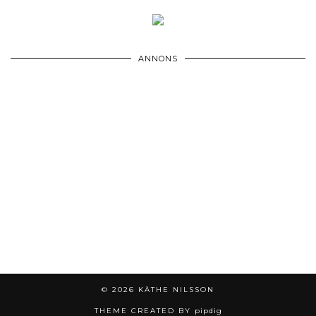
ANNONS
© 2026
KÄTHE NILSSON
THEME CREATED BY
pipdig