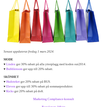
Senast uppdaterat fredag 1 mars 2024.
MODE
♥
Lindex
ger 30% rabatt på alla ytterplagg med koden out2014.
♥
Bubbleroom
ger upp till 20% rabatt.
SKÖNHET
♥
Hudoteket
ger 20% rabatt på BUS.
♥
Eleven
ger upp till 30% rabatt på sommarprodukter.
♥
Kicks
ger 20% rabatt på doft.
Marketing Compliance-konsult
Regulatory Affairs