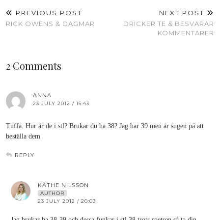
PREVIOUS POST
NEXT POST
RICK OWENS & DAGMAR
DRICKER TE & BESVARAR
KOMMENTARER
2 Comments
ANNA
23 JULY 2012 / 15:43
Tuffa. Hur är de i stl? Brukar du ha 38? Jag har 39 men är sugen på att
beställa dem
REPLY
KÄTHE NILSSON
AUTHOR
23 JULY 2012 / 20:03
Jag brukar ha 38-39 och dessa funkar i stl 38 trots spetsen så ta din