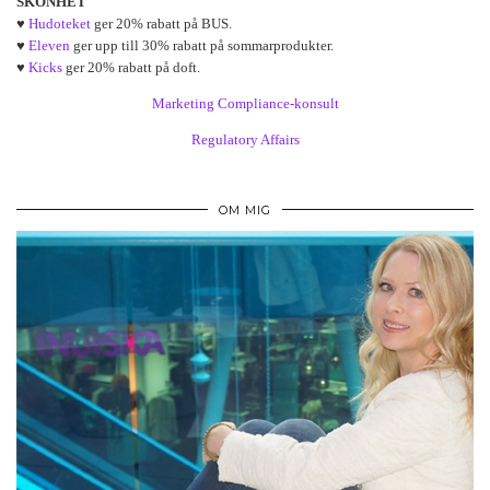
SKÖNHET
♥
Hudoteket
ger 20% rabatt på BUS.
♥
Eleven
ger upp till 30% rabatt på sommarprodukter.
♥
Kicks
ger 20% rabatt på doft.
Marketing Compliance-konsult
Regulatory Affairs
OM MIG