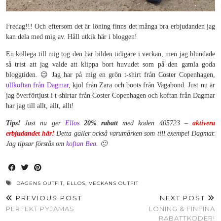
Fredag!!! Och eftersom det är löning finns det många bra erbjudanden jag
kan dela med mig av. Håll utkik här i bloggen!
En kollega till mig tog den här bilden tidigare i veckan, men jag blundade
så trist att jag valde att klippa bort huvudet som på den gamla goda
bloggtiden. 😉 Jag har på mig en grön t-shirt från Coster Copenhagen,
ullkoftan från Dagmar
, kjol från Zara och boots från Vagabond. Just nu är
jag överförtjust i t-shirtar från Coster Copenhagen och koftan från Dagmar
har jag till allt, allt, allt!
Tips!
Just nu ger
Ellos
20% rabatt
med koden 405723 –
aktivera
erbjudandet här!
Detta gäller också varumärken som till exempel Dagmar.
Jag tipsar förstås om
koftan Bea
. 🙂
DAGENS OUTFIT
,
ELLOS
,
VECKANS OUTFIT
PREVIOUS POST
NEXT POST
PERFEKT PYJAMAS
LÖNING & FINFINA
RABATTKODER!