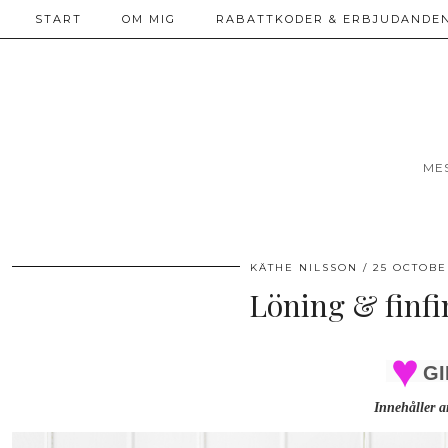
START
OM MIG
RABATTKODER & ERBJUDANDEN
ME
KÄTHE NILSSON
25 OCTOBE
Löning & finfi
GI
Innehåller a