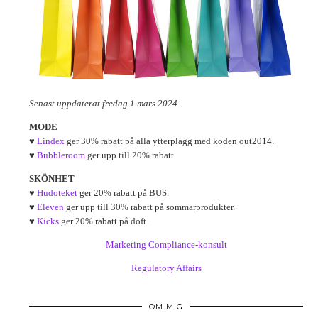
Senast uppdaterat fredag 1 mars 2024.
MODE
♥
Lindex
ger 30% rabatt på alla ytterplagg med koden out2014.
♥
Bubbleroom
ger upp till 20% rabatt.
SKÖNHET
♥
Hudoteket
ger 20% rabatt på BUS.
♥
Eleven
ger upp till 30% rabatt på sommarprodukter.
♥
Kicks
ger 20% rabatt på doft.
Marketing Compliance-konsult
Regulatory Affairs
OM MIG