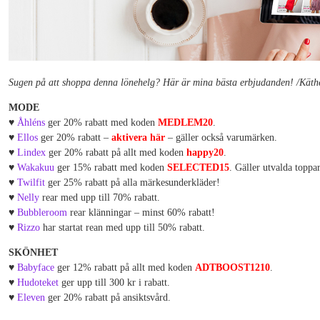
Sugen på att shoppa denna lönehelg? Här är mina bästa erbjudanden! /Käth
MODE
♥
Åhléns
ger 20% rabatt med koden
MEDLEM20
.
♥
Ellos
ger 20% rabatt –
aktivera här
– gäller också varumärken.
♥
Lindex
ger 20% rabatt på allt med koden
happy20
.
♥
Wakakuu
ger 15% rabatt med koden
SELECTED15
. Gäller utvalda toppar
♥
Twilfit
ger 25% rabatt på alla märkesunderkläder!
♥
Nelly
rear med upp till 70% rabatt.
♥
Bubbleroom
rear klänningar – minst 60% rabatt!
♥
Rizzo
har startat rean med upp till 50% rabatt.
SKÖNHET
♥
Babyface
ger 12% rabatt på allt med koden
ADTBOOST1210
.
♥
Hudoteket
ger upp till 300 kr i rabatt.
♥
Eleven
ger 20% rabatt på ansiktsvård.