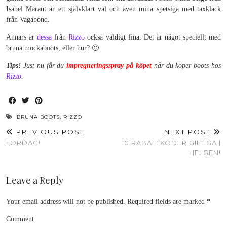
Isabel Marant är ett självklart val och även mina spetsiga med taxklack
från Vagabond.
Annars är
dessa
från
Rizzo
också väldigt fina. Det är något speciellt med
bruna mockaboots, eller hur? 🙂
Tips!
Just nu får du
impregneringsspray på köpet
när du köper boots hos
Rizzo
.
BRUNA BOOTS
,
RIZZO
PREVIOUS POST
NEXT POST
LÖRDAG!
10 RABATTKODER GILTIGA I
HELGEN!
Leave a Reply
Your email address will not be published.
Required fields are marked
*
Comment