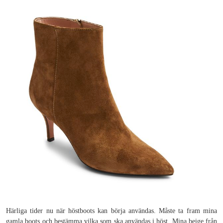
Härliga tider nu när höstboots kan börja användas. Måste ta fram mina
gamla boots och bestämma vilka som ska användas i höst. Mina beige från