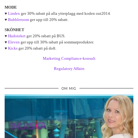
MODE
♥
Lindex
ger 30% rabatt på alla ytterplagg med koden out2014.
♥
Bubbleroom
ger upp till 20% rabatt.
SKÖNHET
♥
Hudoteket
ger 20% rabatt på BUS.
♥
Eleven
ger upp till 30% rabatt på sommarprodukter.
♥
Kicks
ger 20% rabatt på doft.
Marketing Compliance-konsult
Regulatory Affairs
OM MIG