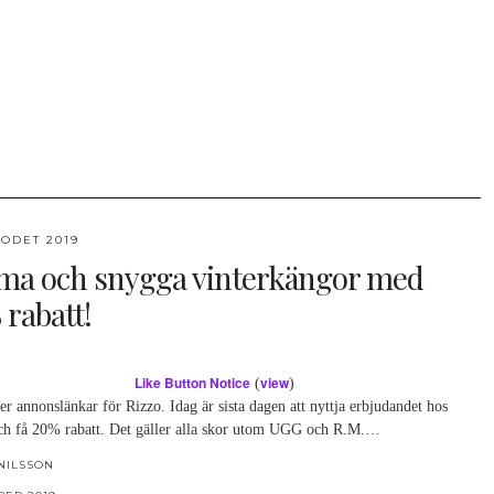
ODET 2019
ma och snygga vinterkängor med
 rabatt!
Like Button Notice
view
(
)
er annonslänkar för Rizzo. Idag är sista dagen att nyttja erbjudandet hos
ch få 20% rabatt. Det gäller alla skor utom UGG och R.M.…
NILSSON