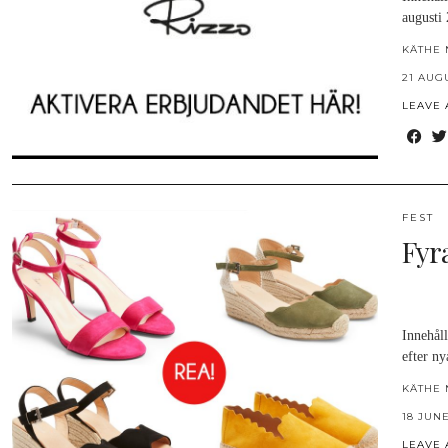
augusti
KÄTHE 
21 AUG
LEAVE
FEST
Fyra
Innehål
efter ny
KÄTHE 
18 JUNE
LEAVE