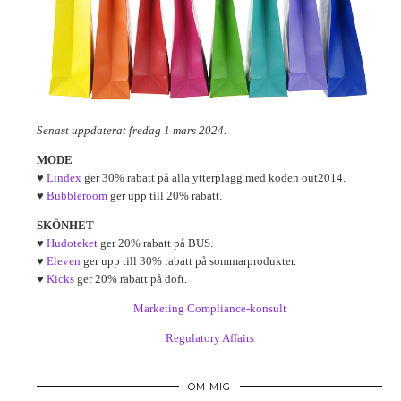
Senast uppdaterat fredag 1 mars 2024.
MODE
♥
Lindex
ger 30% rabatt på alla ytterplagg med koden out2014.
♥
Bubbleroom
ger upp till 20% rabatt.
SKÖNHET
♥
Hudoteket
ger 20% rabatt på BUS.
♥
Eleven
ger upp till 30% rabatt på sommarprodukter.
♥
Kicks
ger 20% rabatt på doft.
Marketing Compliance-konsult
Regulatory Affairs
OM MIG