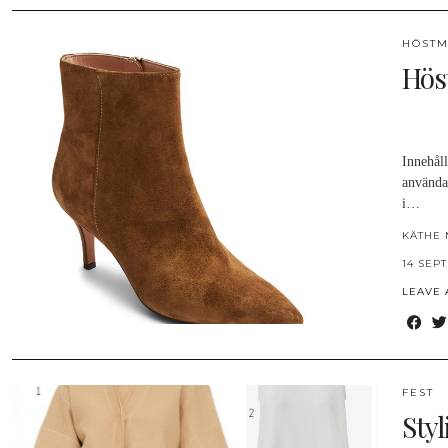
HÖSTM
Hös
Innehåll
använda
i…
KÄTHE 
14 SEP
LEAVE
FEST
Sty