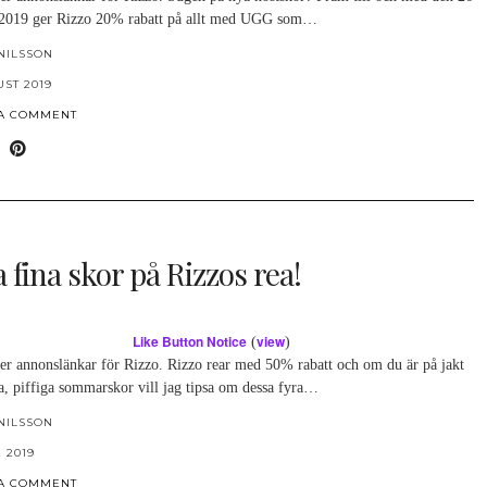
 2019 ger Rizzo 20% rabatt på allt med UGG som…
NILSSON
UST 2019
 A COMMENT
 fina skor på Rizzos rea!
Like Button Notice
view
(
)
ler annonslänkar för Rizzo. Rizzo rear med 50% rabatt och om du är på jakt
a, piffiga sommarskor vill jag tipsa om dessa fyra…
NILSSON
 2019
 A COMMENT