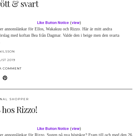
ött & svart
Like Button Notice
view
(
)
ler annonslänkar för Ellos, Wakakuu och Rizzo. Här är mitt andra
förslag med koftan Bea från Dagmar. Valde den i beige men den svarta
…
NILSSON
UST 2019
 A COMMENT
NAL SHOPPER
 hos Rizzo!
Like Button Notice
view
(
)
ler annonslänkar för Rizzo. Sugen på nya höstskor? Fram till och med den 26