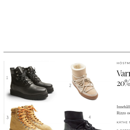
HÖSTM
Var
20%
Innehåll
Rizzo o
KÄTHE 