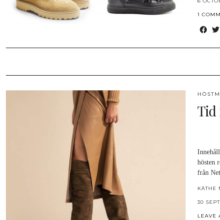
6 OCTO
1 COM
HÖSTM
Tid 
Innehål
hösten 
från Ne
KÄTHE 
30 SEP
LEAVE