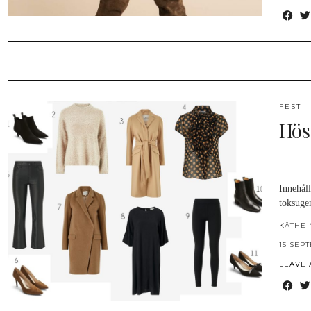
FEST
Höst
Innehåll
toksugen
KÄTHE 
15 SEP
LEAVE