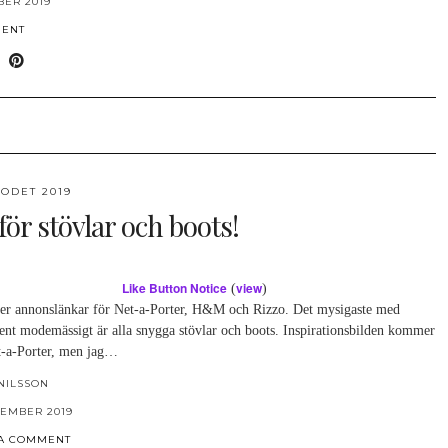
BER 2019
MENT
ODET 2019
för stövlar och boots!
Like Button Notice
view
(
)
ler annonslänkar för Net-a-Porter, H&M och Rizzo. Det mysigaste med
rent modemässigt är alla snygga stövlar och boots. Inspirationsbilden kommer
t-a-Porter, men jag…
NILSSON
TEMBER 2019
 A COMMENT