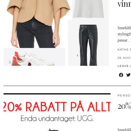
vinr
Innehål
styling
passar
KÄTHE 
26 AUG
LEAVE
PERSO
20%
Innehål