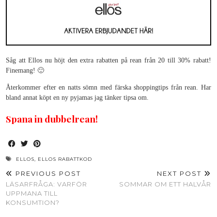
Såg att Ellos nu höjt den extra rabatten på rean från 20 till 30% rabatt!
Finemang! 🙂
Återkommer efter en natts sömn med färska shoppingtips från rean. Har
bland annat köpt en ny pyjamas jag tänker tipsa om.
Spana in dubbelrean!
ELLOS
,
ELLOS RABATTKOD
PREVIOUS POST
NEXT POST
LÄSARFRÅGA: VARFÖR
SOMMAR OM ETT HALVÅR
UPPMANA TILL
KONSUMTION?