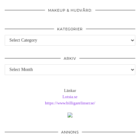
MAKEUP & HUDVÅRD:
KATEGORIER
Kategorier
ARKIV
Arkiv
Länkar
Lotsia.se
https://www.billigarelinser.se/
ANNONS