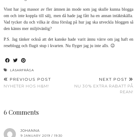
Visst har jag massor av fler ämnen än mode som jag skulle kunna blogga
om och inte koppla till sälj, men då hade jag fått ha en annan intäktskälla.
Vad tycker du och vilka är dina förslag på hur jag ska utveckla bloggen så
den känns mer miljövänlig?
P.S. Jag tänker också att det kanske hade varit ännu värre om jag haft en
reseblogg och flugit stup i kvarten. Nu flyger jag ju inte alls. 😉
LÄSARFRÅGA
PREVIOUS POST
NEXT POST
NYHETER HOS H&M!
NU 30% EXTRA RABATT PÅ
REAN!
6 Comments
JOHANNA
9 JANUARY 2019 / 19:30