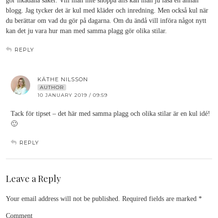
gör likadana saker. Vill man inte shoppa alls kan man ju läsa en annan
blogg. Jag tycker det är kul med kläder och inredning. Men också kul när
du berättar om vad du gör på dagarna. Om du ändå vill införa något nytt
kan det ju vara hur man med samma plagg gör olika stilar.
REPLY
KÄTHE NILSSON
AUTHOR
10 JANUARY 2019 / 09:59
Tack för tipset – det här med samma plagg och olika stilar är en kul idé!
🙂
REPLY
Leave a Reply
Your email address will not be published.
Required fields are marked
*
Comment