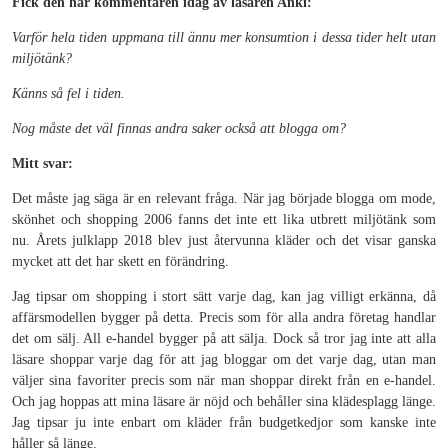
Fick den här kommentaren idag av läsaren Anki:
Varför hela tiden uppmana till ännu mer konsumtion i dessa tider helt utan
miljötänk?
Känns så fel i tiden.
Nog måste det väl finnas andra saker också att blogga om?
Mitt svar:
Det måste jag säga är en relevant fråga. När jag började blogga om mode,
skönhet och shopping 2006 fanns det inte ett lika utbrett miljötänk som
nu. Årets julklapp 2018 blev just återvunna kläder och det visar ganska
mycket att det har skett en förändring.
Jag tipsar om shopping i stort sätt varje dag, kan jag villigt erkänna, då
affärsmodellen bygger på detta. Precis som för alla andra företag handlar
det om sälj. All e-handel bygger på att sälja. Dock så tror jag inte att alla
läsare shoppar varje dag för att jag bloggar om det varje dag, utan man
väljer sina favoriter precis som när man shoppar direkt från en e-handel.
Och jag hoppas att mina läsare är nöjd och behåller sina klädesplagg länge.
Jag tipsar ju inte enbart om kläder från budgetkedjor som kanske inte
håller så länge.