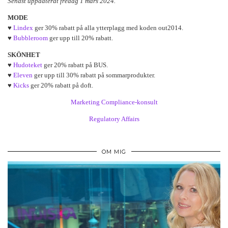
Senast uppdaterat fredag 1 mars 2024.
MODE
♥
Lindex
ger 30% rabatt på alla ytterplagg med koden out2014.
♥
Bubbleroom
ger upp till 20% rabatt.
SKÖNHET
♥
Hudoteket
ger 20% rabatt på BUS.
♥
Eleven
ger upp till 30% rabatt på sommarprodukter.
♥
Kicks
ger 20% rabatt på doft.
Marketing Compliance-konsult
Regulatory Affairs
OM MIG