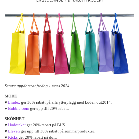
ERBJUDANDEN & RABATTKODER!
Senast uppdaterat fredag 1 mars 2024.
MODE
♥
Lindex
ger 30% rabatt på alla ytterplagg med koden out2014.
♥
Bubbleroom
ger upp till 20% rabatt.
SKÖNHET
♥
Hudoteket
ger 20% rabatt på BUS.
♥
Eleven
ger upp till 30% rabatt på sommarprodukter.
♥
Kicks
ger 20% rabatt på doft.