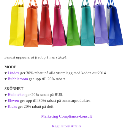
Senast uppdaterat fredag 1 mars 2024.
MODE
♥
Lindex
ger 30% rabatt på alla ytterplagg med koden out2014.
♥
Bubbleroom
ger upp till 20% rabatt.
SKÖNHET
♥
Hudoteket
ger 20% rabatt på BUS.
♥
Eleven
ger upp till 30% rabatt på sommarprodukter.
♥
Kicks
ger 20% rabatt på doft.
Marketing Compliance-konsult
Regulatory Affairs