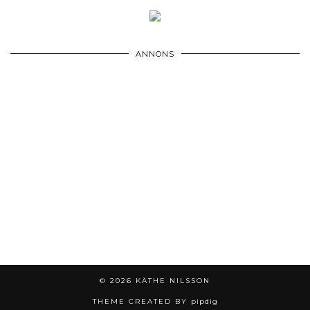
ANNONS
© 2026
KÄTHE NILSSON
THEME CREATED BY
pipdig