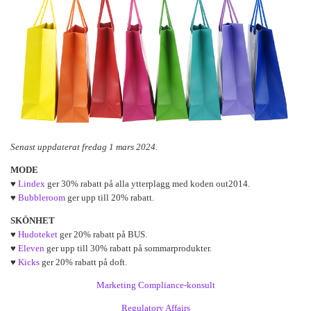
Senast uppdaterat fredag 1 mars 2024.
MODE
♥
Lindex
ger 30% rabatt på alla ytterplagg med koden out2014.
♥
Bubbleroom
ger upp till 20% rabatt.
SKÖNHET
♥
Hudoteket
ger 20% rabatt på BUS.
♥
Eleven
ger upp till 30% rabatt på sommarprodukter.
♥
Kicks
ger 20% rabatt på doft.
Marketing Compliance-konsult
Regulatory Affairs