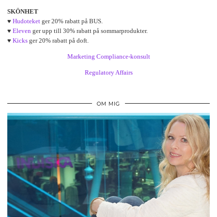
SKÖNHET
♥
Hudoteket
ger 20% rabatt på BUS.
♥
Eleven
ger upp till 30% rabatt på sommarprodukter.
♥
Kicks
ger 20% rabatt på doft.
Marketing Compliance-konsult
Regulatory Affairs
OM MIG