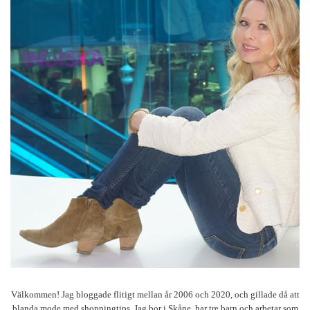
Välkommen! Jag bloggade flitigt mellan år 2006 och 2020, och gillade då att
blanda mode med shoppingtips. Jag bor i Skåne, har tre barn och arbetar som