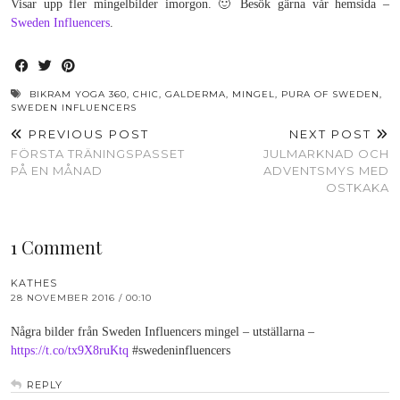
Visar upp fler mingelbilder imorgon. 🙂 Besök gärna vår hemsida –
Sweden Influencers
.
BIKRAM YOGA 360
,
CHIC
,
GALDERMA
,
MINGEL
,
PURA OF SWEDEN
,
SWEDEN INFLUENCERS
PREVIOUS POST
NEXT POST
FÖRSTA TRÄNINGSPASSET
JULMARKNAD OCH
PÅ EN MÅNAD
ADVENTSMYS MED
OSTKAKA
1 Comment
KATHES
28 NOVEMBER 2016 / 00:10
Några bilder från Sweden Influencers mingel – utställarna –
https://t.co/tx9X8ruKtq
#swedeninfluencers
REPLY