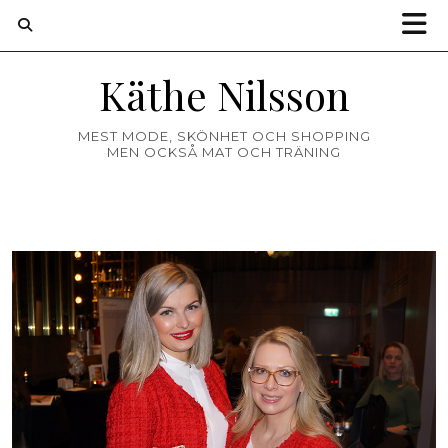
Käthe Nilsson
MEST MODE, SKÖNHET OCH SHOPPING
MEN OCKSÅ MAT OCH TRÄNING