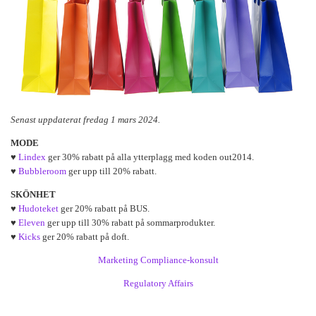
Senast uppdaterat fredag 1 mars 2024.
MODE
♥
Lindex
ger 30% rabatt på alla ytterplagg med koden out2014.
♥
Bubbleroom
ger upp till 20% rabatt.
SKÖNHET
♥
Hudoteket
ger 20% rabatt på BUS.
♥
Eleven
ger upp till 30% rabatt på sommarprodukter.
♥
Kicks
ger 20% rabatt på doft.
Marketing Compliance-konsult
Regulatory Affairs