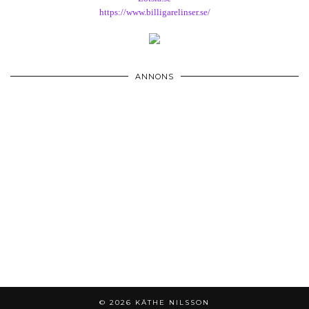
https://www.billigarelinser.se/
ANNONS
© 2026
KÄTHE NILSSON