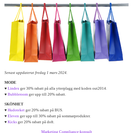
Senast uppdaterat fredag 1 mars 2024.
MODE
♥
Lindex
ger 30% rabatt på alla ytterplagg med koden out2014.
♥
Bubbleroom
ger upp till 20% rabatt.
SKÖNHET
♥
Hudoteket
ger 20% rabatt på BUS.
♥
Eleven
ger upp till 30% rabatt på sommarprodukter.
♥
Kicks
ger 20% rabatt på doft.
Marketing Compliance-konsult