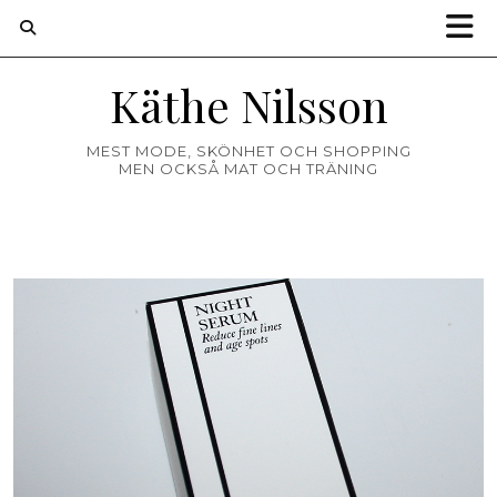
Käthe Nilsson
MEST MODE, SKÖNHET OCH SHOPPING
MEN OCKSÅ MAT OCH TRÄNING