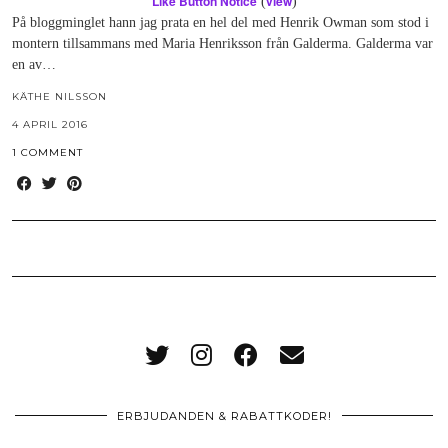
Like Button Notice
view
(
)
På bloggminglet hann jag prata en hel del med Henrik Owman som stod i
montern tillsammans med Maria Henriksson från Galderma. Galderma var
en av…
KÄTHE NILSSON
4 APRIL 2016
1 COMMENT
ERBJUDANDEN & RABATTKODER!