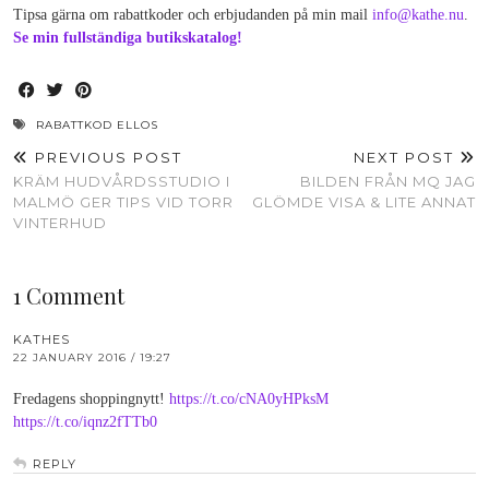
Tipsa gärna om rabattkoder och erbjudanden på min mail
info@kathe.nu
.
Se min fullständiga butikskatalog!
RABATTKOD ELLOS
PREVIOUS POST
NEXT POST
KRÄM HUDVÅRDSSTUDIO I
BILDEN FRÅN MQ JAG
MALMÖ GER TIPS VID TORR
GLÖMDE VISA & LITE ANNAT
VINTERHUD
1 Comment
KATHES
22 JANUARY 2016 / 19:27
Fredagens shoppingnytt!
https://t.co/cNA0yHPksM
https://t.co/iqnz2fTTb0
REPLY