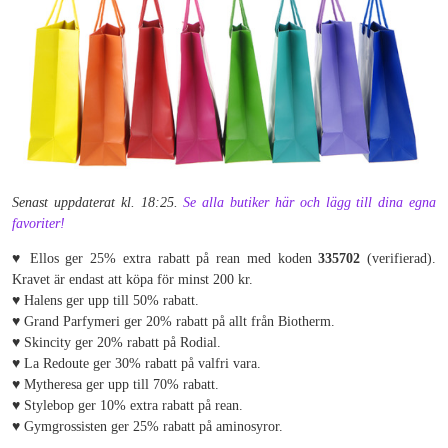
Senast uppdaterat kl. 18:25.
Se alla butiker här och lägg till dina egna
favoriter!
♥ Ellos ger 25% extra rabatt på rean med koden
335702
(verifierad).
Kravet är endast att köpa för minst 200 kr.
♥ Halens ger upp till 50% rabatt.
♥ Grand Parfymeri ger 20% rabatt på allt från Biotherm.
♥ Skincity ger 20% rabatt på Rodial.
♥ La Redoute ger 30% rabatt på valfri vara.
♥ Mytheresa ger upp till 70% rabatt.
♥ Stylebop ger 10% extra rabatt på rean.
♥ Gymgrossisten ger 25% rabatt på aminosyror.