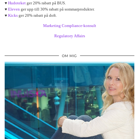
♥
Hudoteket
ger 20% rabatt på BUS.
♥
Eleven
ger upp till 30% rabatt på sommarprodukter.
♥
Kicks
ger 20% rabatt på doft.
Marketing Compliance-konsult
Regulatory Affairs
OM MIG