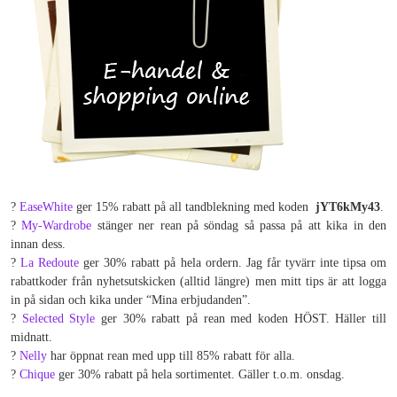
?
EaseWhite
ger 15% rabatt på all tandblekning med koden
jYT6kMy43
.
?
My-Wardrobe
stänger ner rean på söndag så passa på att kika in den
innan dess.
?
La Redoute
ger 30% rabatt på hela ordern. Jag får tyvärr inte tipsa om
rabattkoder från nyhetsutskicken (alltid längre) men mitt tips är att logga
in på sidan och kika under “Mina erbjudanden”.
?
Selected Style
ger 30% rabatt på rean med koden HÖST. Häller till
midnatt.
?
Nelly
har öppnat rean med upp till 85% rabatt för alla.
?
Chique
ger 30% rabatt på hela sortimentet. Gäller t.o.m. onsdag.