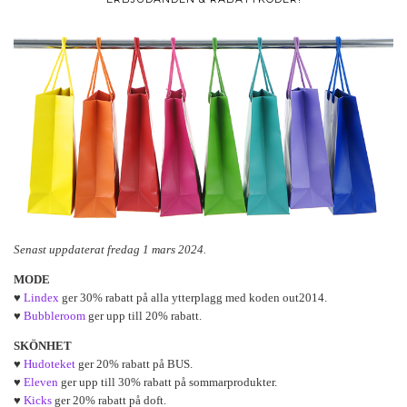
Senast uppdaterat fredag 1 mars 2024.
MODE
♥
Lindex
ger 30% rabatt på alla ytterplagg med koden out2014.
♥
Bubbleroom
ger upp till 20% rabatt.
SKÖNHET
♥
Hudoteket
ger 20% rabatt på BUS.
♥
Eleven
ger upp till 30% rabatt på sommarprodukter.
♥
Kicks
ger 20% rabatt på doft.