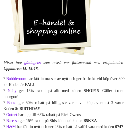
Missa inte
gårdagens
som också var fullsmockad med erbjudanden!
Uppdaterat kl. 15:18.
?
Bubbleroom
har fått in massor av nytt och ger fri frakt vid köp över 300
kr. Koden är
FALL
.
?
Nelly
ger 15% rabatt på allt med kdoen
SHOP15
. Gäller t.o.m.
imorgon!
?
Boozt
ger 50% rabatt på billigaste varan vid köp av minst 3 varor.
Koden är
BIRTHDAY
.
?
Outnet
har upp till 65% rabatt på Rick Owens.
?
Baresso
ger 15% rabatt på Shiseido med koden
B5KXA
.
?
H&M
har fått in nytt och ger 25% rabatt på valfri vara med koden
0747
.