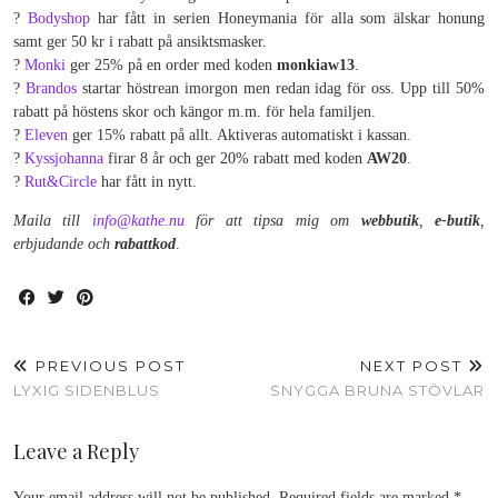
?
Bodyshop
har fått in serien Honeymania för alla som älskar honung
samt ger 50 kr i rabatt på ansiktsmasker.
?
Monki
ger 25% på en order med koden
monkiaw13
.
?
Brandos
startar höstrean imorgon men redan idag för oss. Upp till 50%
rabatt på höstens skor och kängor m.m. för hela familjen.
?
Eleven
ger 15% rabatt på allt. Aktiveras automatiskt i kassan.
?
Kyssjohanna
firar 8 år och ger 20% rabatt med koden
AW20
.
?
Rut&Circle
har fått in nytt.
Maila till
info@kathe.nu
för att tipsa mig om
webbutik
,
e-butik
,
erbjudande och
rabattkod
.
PREVIOUS POST
NEXT POST
LYXIG SIDENBLUS
SNYGGA BRUNA STÖVLAR
Leave a Reply
Your email address will not be published.
Required fields are marked
*