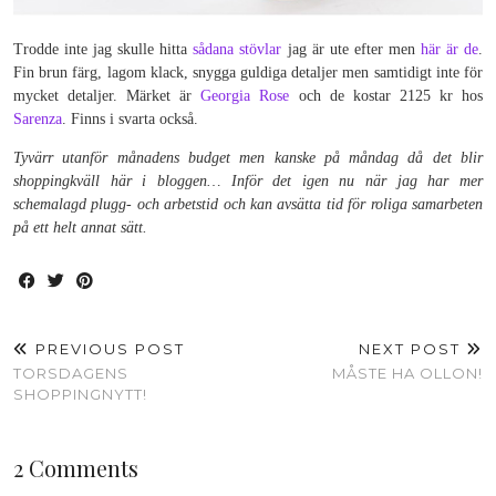
Trodde inte jag skulle hitta
sådana stövlar
jag är ute efter men
här är de
.
Fin brun färg, lagom klack, snygga guldiga detaljer men samtidigt inte för
mycket detaljer. Märket är
Georgia Rose
och de kostar 2125 kr hos
Sarenza
. Finns i svarta också.
Tyvärr utanför månadens budget men kanske på måndag då det blir
shoppingkväll här i bloggen… Inför det igen nu när jag har mer
schemalagd plugg- och arbetstid och kan avsätta tid för roliga samarbeten
på ett helt annat sätt.
PREVIOUS POST
NEXT POST
TORSDAGENS
MÅSTE HA OLLON!
SHOPPINGNYTT!
2 Comments