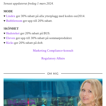
Senast uppdaterat fredag 1 mars 2024.
MODE
♥
Lindex
ger 30% rabatt på alla ytterplagg med koden out2014.
♥
Bubbleroom
ger upp till 20% rabatt.
SKÖNHET
♥
Hudoteket
ger 20% rabatt på BUS.
♥
Eleven
ger upp till 30% rabatt på sommarprodukter.
♥
Kicks
ger 20% rabatt på doft.
Marketing Compliance-konsult
Regulatory Affairs
OM MIG