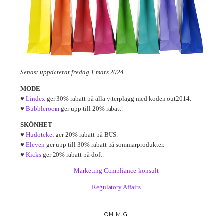
Senast uppdaterat fredag 1 mars 2024.
MODE
♥
Lindex
ger 30% rabatt på alla ytterplagg med koden out2014.
♥
Bubbleroom
ger upp till 20% rabatt.
SKÖNHET
♥
Hudoteket
ger 20% rabatt på BUS.
♥
Eleven
ger upp till 30% rabatt på sommarprodukter.
♥
Kicks
ger 20% rabatt på doft.
Marketing Compliance-konsult
Regulatory Affairs
OM MIG