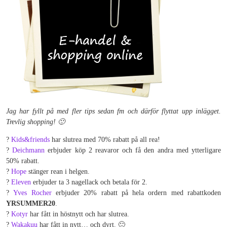
Jag har fyllt på med fler tips sedan fm och därför flyttat upp inlägget.
Trevlig shopping! 🙂
?
Kids&friends
har slutrea med 70% rabatt på all rea!
?
Deichmann
erbjuder köp 2 reavaror och få den andra med ytterligare
50% rabatt.
?
Hope
stänger rean i helgen.
?
Eleven
erbjuder ta 3 nagellack och betala för 2.
?
Yves Rocher
erbjuder 20% rabatt på hela ordern med rabattkoden
YRSUMMER20
.
?
Kotyr
har fått in höstnytt och har slutrea.
?
Wakakuu
har fått in nytt… och dyrt. 🙂