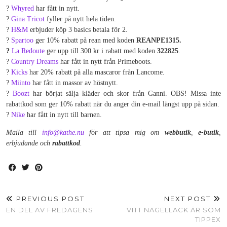
?
Whyred
har fått in nytt.
?
Gina Tricot
fyller på nytt hela tiden.
?
H&M
erbjuder köp 3 basics betala för 2.
?
Spartoo
ger 10% rabatt på rean med koden
REANPE1315.
?
La Redoute
ger upp till 300 kr i rabatt med koden
322825
.
?
Country Dreams
har fått in nytt från Primeboots.
?
Kicks
har 20% rabatt på alla mascaror från Lancome.
?
Miinto
har fått in massor av höstnytt.
?
Boozt
har börjat sälja kläder och skor från Ganni. OBS! Missa inte
rabattkod som ger 10% rabatt när du anger din e-mail längst upp på sidan.
?
Nike
har fått in nytt till barnen.
Maila till
info@kathe.nu
för att tipsa mig om
webbutik
,
e-butik
,
erbjudande och
rabattkod
.
PREVIOUS POST
NEXT POST
EN DEL AV FREDAGENS
VITT NAGELLACK ÄR SOM
TIPPEX