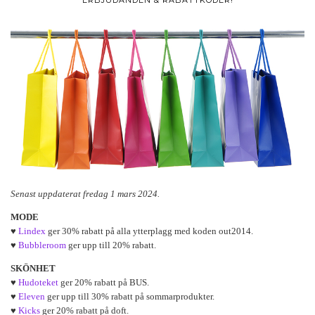
ERBJUDANDEN & RABATTKODER!
Senast uppdaterat fredag 1 mars 2024.
MODE
♥
Lindex
ger 30% rabatt på alla ytterplagg med koden out2014.
♥
Bubbleroom
ger upp till 20% rabatt.
SKÖNHET
♥
Hudoteket
ger 20% rabatt på BUS.
♥
Eleven
ger upp till 30% rabatt på sommarprodukter.
♥
Kicks
ger 20% rabatt på doft.