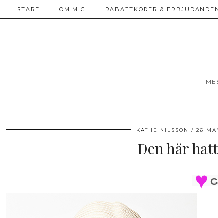
START
OM MIG
RABATTKODER & ERBJUDANDEN
ME
KÄTHE NILSSON
26 MA
Den här hatte
G