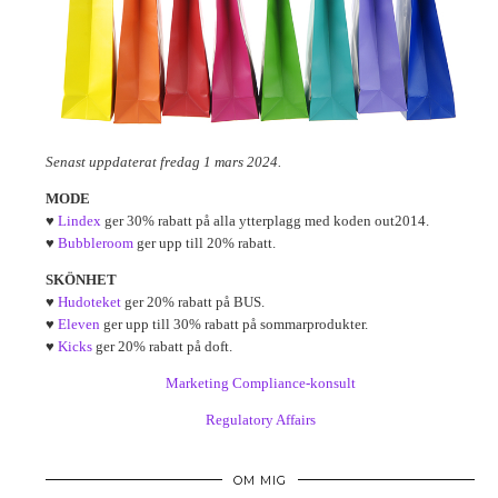
Senast uppdaterat fredag 1 mars 2024.
MODE
♥
Lindex
ger 30% rabatt på alla ytterplagg med koden out2014.
♥
Bubbleroom
ger upp till 20% rabatt.
SKÖNHET
♥
Hudoteket
ger 20% rabatt på BUS.
♥
Eleven
ger upp till 30% rabatt på sommarprodukter.
♥
Kicks
ger 20% rabatt på doft.
Marketing Compliance-konsult
Regulatory Affairs
OM MIG