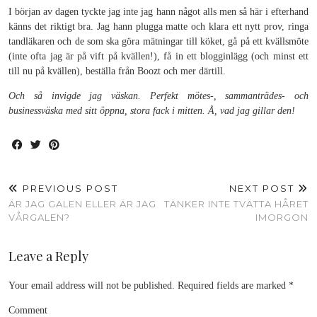
I början av dagen tyckte jag inte jag hann något alls men så här i efterhand
känns det riktigt bra. Jag hann plugga matte och klara ett nytt prov, ringa
tandläkaren och de som ska göra mätningar till köket, gå på ett kvällsmöte
(inte ofta jag är på vift på kvällen!), få in ett blogginlägg (och minst ett
till nu på kvällen), beställa från Boozt och mer därtill.
Och så invigde jag väskan. Perfekt mötes-, sammanträdes- och
businessväska med sitt öppna, stora fack i mitten. Å, vad jag gillar den!
PREVIOUS POST
NEXT POST
ÄR JAG GALEN ELLER ÄR JAG
TÄNKER INTE TVÄTTA HÅRET
VÅRGALEN?
IMORGON
Leave a Reply
Your email address will not be published.
Required fields are marked
*
Comment