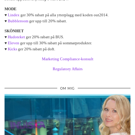
MODE
♥
Lindex
ger 30% rabatt på alla ytterplagg med koden out2014.
♥
Bubbleroom
ger upp till 20% rabatt.
SKÖNHET
♥
Hudoteket
ger 20% rabatt på BUS.
♥
Eleven
ger upp till 30% rabatt på sommarprodukter.
♥
Kicks
ger 20% rabatt på doft.
Marketing Compliance-konsult
Regulatory Affairs
OM MIG