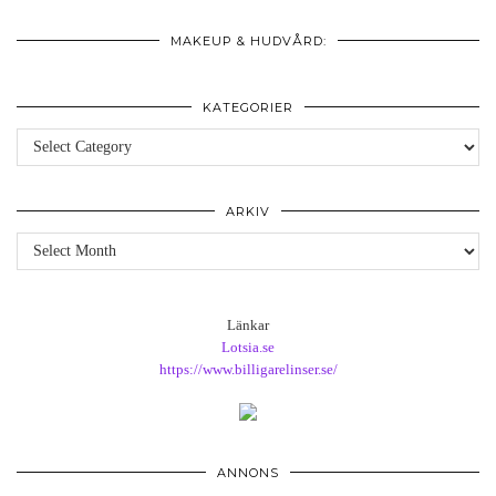
MAKEUP & HUDVÅRD:
KATEGORIER
Kategorier
ARKIV
Arkiv
Länkar
Lotsia.se
https://www.billigarelinser.se/
ANNONS