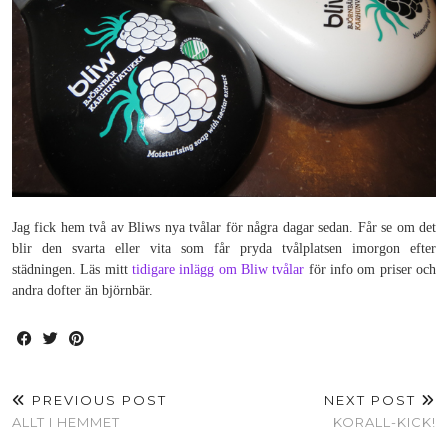
Jag fick hem två av Bliws nya tvålar för några dagar sedan. Får se om det
blir den svarta eller vita som får pryda tvålplatsen imorgon efter
städningen. Läs mitt
tidigare inlägg om Bliw tvålar
för info om priser och
andra dofter än björnbär.
PREVIOUS POST
NEXT POST
ALLT I HEMMET
KORALL-KICK!