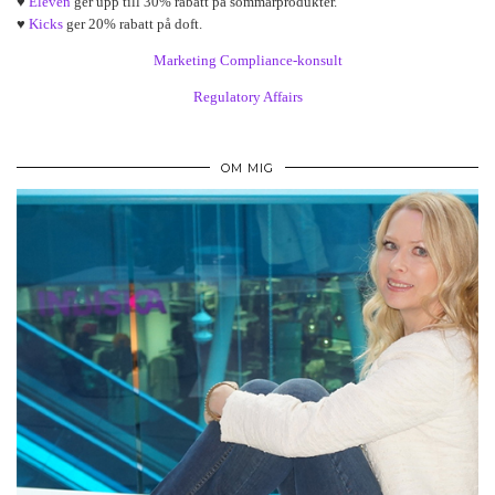
♥
Eleven
ger upp till 30% rabatt på sommarprodukter.
♥
Kicks
ger 20% rabatt på doft.
Marketing Compliance-konsult
Regulatory Affairs
OM MIG