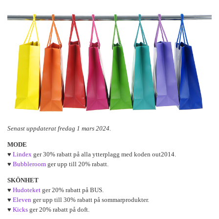
Senast uppdaterat fredag 1 mars 2024.
MODE
♥
Lindex
ger 30% rabatt på alla ytterplagg med koden out2014.
♥
Bubbleroom
ger upp till 20% rabatt.
SKÖNHET
♥
Hudoteket
ger 20% rabatt på BUS.
♥
Eleven
ger upp till 30% rabatt på sommarprodukter.
♥
Kicks
ger 20% rabatt på doft.