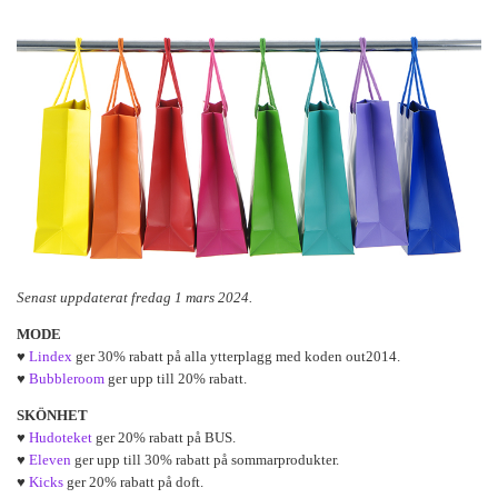
Senast uppdaterat fredag 1 mars 2024.
MODE
♥
Lindex
ger 30% rabatt på alla ytterplagg med koden out2014.
♥
Bubbleroom
ger upp till 20% rabatt.
SKÖNHET
♥
Hudoteket
ger 20% rabatt på BUS.
♥
Eleven
ger upp till 30% rabatt på sommarprodukter.
♥
Kicks
ger 20% rabatt på doft.