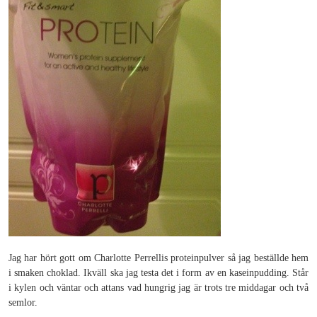
Jag har hört gott om Charlotte Perrellis proteinpulver så jag beställde hem
i smaken choklad. Ikväll ska jag testa det i form av en kaseinpudding. Står
i kylen och väntar och attans vad hungrig jag är trots tre middagar och två
semlor.