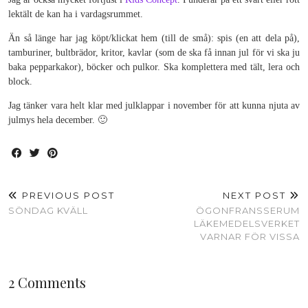
lektält de kan ha i vardagsrummet.
Än så länge har jag köpt/klickat hem (till de små): spis (en att dela på),
tamburiner, bultbrädor, kritor, kavlar (som de ska få innan jul för vi ska ju
baka pepparkakor), böcker och pulkor. Ska komplettera med tält, lera och
block.
Jag tänker vara helt klar med julklappar i november för att kunna njuta av
julmys hela december. 🙂
PREVIOUS POST
NEXT POST
SÖNDAG KVÄLL
ÖGONFRANSSERUM
LÄKEMEDELSVERKET
VARNAR FÖR VISSA
2 Comments