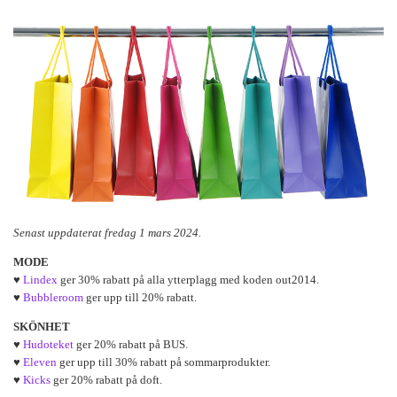
Senast uppdaterat fredag 1 mars 2024.
MODE
♥
Lindex
ger 30% rabatt på alla ytterplagg med koden out2014.
♥
Bubbleroom
ger upp till 20% rabatt.
SKÖNHET
♥
Hudoteket
ger 20% rabatt på BUS.
♥
Eleven
ger upp till 30% rabatt på sommarprodukter.
♥
Kicks
ger 20% rabatt på doft.