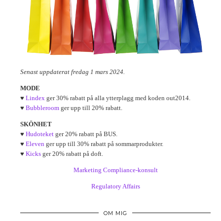
Senast uppdaterat fredag 1 mars 2024.
MODE
♥
Lindex
ger 30% rabatt på alla ytterplagg med koden out2014.
♥
Bubbleroom
ger upp till 20% rabatt.
SKÖNHET
♥
Hudoteket
ger 20% rabatt på BUS.
♥
Eleven
ger upp till 30% rabatt på sommarprodukter.
♥
Kicks
ger 20% rabatt på doft.
Marketing Compliance-konsult
Regulatory Affairs
OM MIG