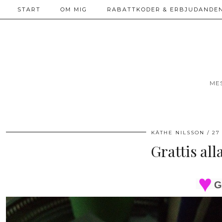
START
OM MIG
RABATTKODER & ERBJUDANDEN
ME
KÄTHE NILSSON
27
Grattis al
G