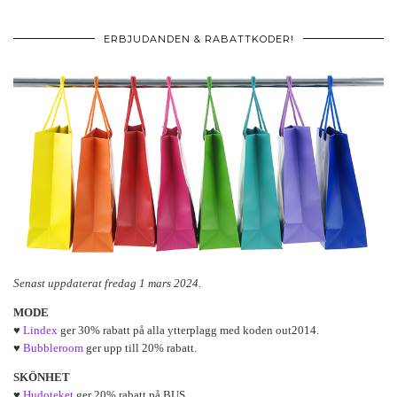
ERBJUDANDEN & RABATTKODER!
Senast uppdaterat fredag 1 mars 2024.
MODE
♥
Lindex
ger 30% rabatt på alla ytterplagg med koden out2014.
♥
Bubbleroom
ger upp till 20% rabatt.
SKÖNHET
♥
Hudoteket
ger 20% rabatt på BUS.