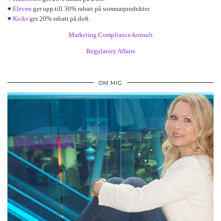
♥
Eleven
ger upp till 30% rabatt på sommarprodukter.
♥
Kicks
ger 20% rabatt på doft.
Marketing Compliance-konsult
Regulatory Affairs
OM MIG