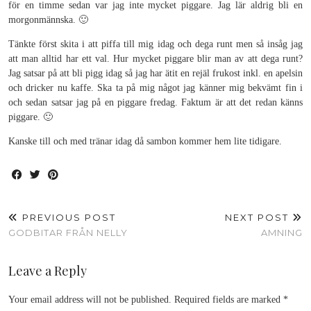
för en timme sedan var jag inte mycket piggare. Jag lär aldrig bli en
morgonmännska. 🙂
Tänkte först skita i att piffa till mig idag och dega runt men så insåg jag
att man alltid har ett val. Hur mycket piggare blir man av att dega runt?
Jag satsar på att bli pigg idag så jag har ätit en rejäl frukost inkl. en apelsin
och dricker nu kaffe. Ska ta på mig något jag känner mig bekvämt fin i
och sedan satsar jag på en piggare fredag. Faktum är att det redan känns
piggare. 🙂
Kanske till och med tränar idag då sambon kommer hem lite tidigare.
PREVIOUS POST
NEXT POST
GODBITAR FRÅN NELLY
AMNING
Leave a Reply
Your email address will not be published.
Required fields are marked
*