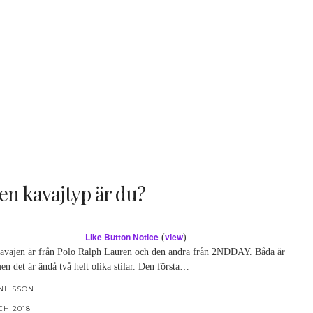
ken kavajtyp är du?
Like Button Notice
view
(
)
kavajen är från Polo Ralph Lauren och den andra från 2NDDAY. Båda är
en det är ändå två helt olika stilar. Den första…
NILSSON
CH 2018