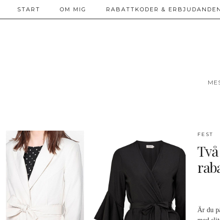
START
OM MIG
RABATTKODER & ERBJUDANDEN
ME
FEST
Två
raba
Är du på