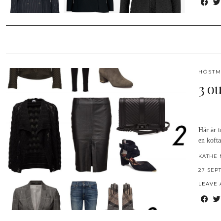
HÖSTM
3 ou
Här är t
en koft
KÄTHE 
27 SEP
LEAVE