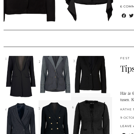
6 COM
FEST
Tip
Här är 6
tusen. 
KÄTHE 
9 OCTO
LEAVE