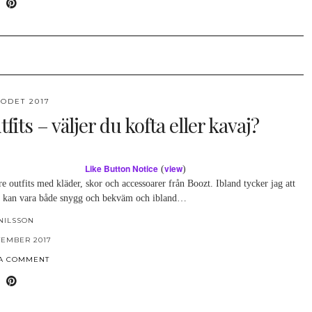
ODET 2017
tfits – väljer du kofta eller kavaj?
Like Button Notice
view
(
)
re outfits med kläder, skor och accessoarer från Boozt. Ibland tycker jag att
a kan vara både snygg och bekväm och ibland…
NILSSON
TEMBER 2017
 A COMMENT