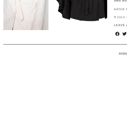
med slit
KÄTHE 
9 JULY 
LEAVE
ANN