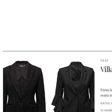
FEST
Vil
Första 
svarta m
KÄTHE 
10 MAR