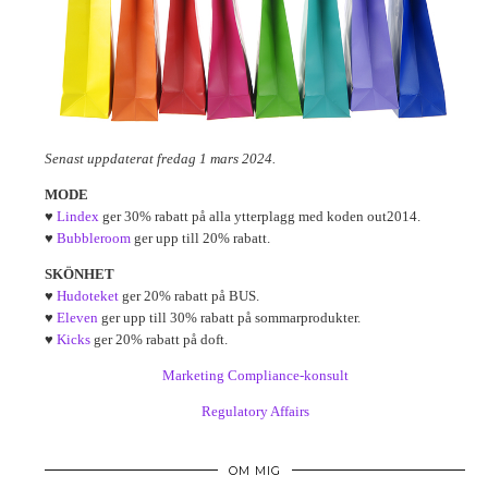
Senast uppdaterat fredag 1 mars 2024.
MODE
♥
Lindex
ger 30% rabatt på alla ytterplagg med koden out2014.
♥
Bubbleroom
ger upp till 20% rabatt.
SKÖNHET
♥
Hudoteket
ger 20% rabatt på BUS.
♥
Eleven
ger upp till 30% rabatt på sommarprodukter.
♥
Kicks
ger 20% rabatt på doft.
Marketing Compliance-konsult
Regulatory Affairs
OM MIG