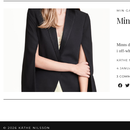
MIN G
Min
Minns d
i off-wh
KÄTHE 
4 JANU
3 COM
© 2026
KÄTHE NILSSON