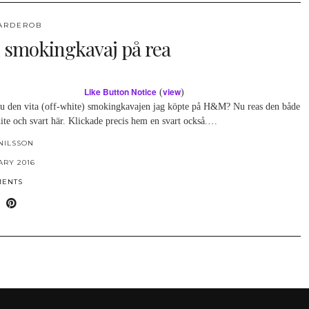
ARDEROB
 smokingkavaj på rea
Like Button Notice
view
(
)
u den vita (off-white) smokingkavajen jag köpte på H&M? Nu reas den både
ite och svart här. Klickade precis hem en svart också.…
NILSSON
ARY 2016
MENTS