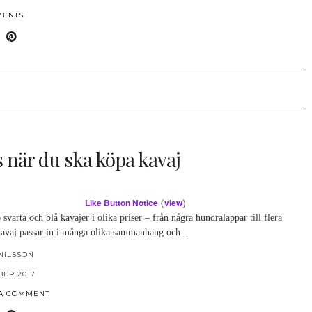
MENTS
s när du ska köpa kavaj
Like Button Notice
view
(
)
 svarta och blå kavajer i olika priser – från några hundralappar till flera
Kavaj passar in i många olika sammanhang och…
NILSSON
BER 2017
 A COMMENT