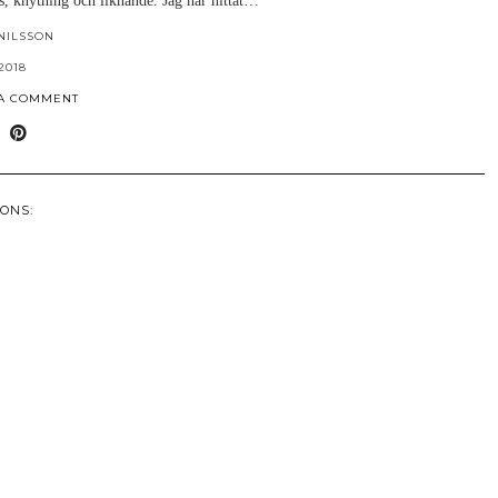
s, knytning och liknande. Jag har hittat…
NILSSON
2018
 A COMMENT
ONS: