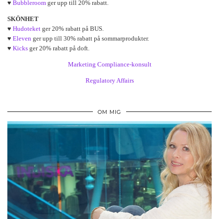
♥
Bubbleroom
ger upp till 20% rabatt.
SKÖNHET
♥
Hudoteket
ger 20% rabatt på BUS.
♥
Eleven
ger upp till 30% rabatt på sommarprodukter.
♥
Kicks
ger 20% rabatt på doft.
Marketing Compliance-konsult
Regulatory Affairs
OM MIG