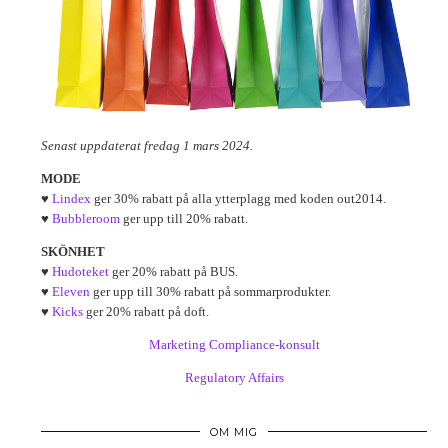
Senast uppdaterat fredag 1 mars 2024.
MODE
♥
Lindex
ger 30% rabatt på alla ytterplagg med koden out2014.
♥
Bubbleroom
ger upp till 20% rabatt.
SKÖNHET
♥
Hudoteket
ger 20% rabatt på BUS.
♥
Eleven
ger upp till 30% rabatt på sommarprodukter.
♥
Kicks
ger 20% rabatt på doft.
Marketing Compliance-konsult
Regulatory Affairs
OM MIG