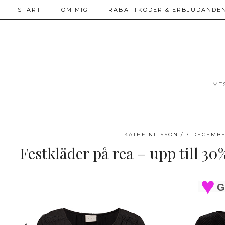
START
OM MIG
RABATTKODER & ERBJUDANDEN
ME
KÄTHE NILSSON
7 DECEMBE
Festkläder på rea – upp till 30
G